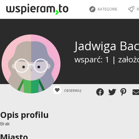
KATEGORIE
R
Jadwiga Ba
wsparć: 1 | założ
OBSERWUJ
Opis profilu
Brak
Miasto