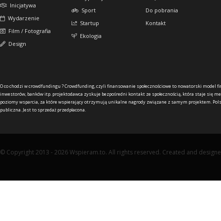
Inicjatywa
Sport
Do pobrania
Wydarzenie
Startup
Kontakt
Film / Fotografia
Ekologia
Design
O co chodzi w crowdfundingu ?
Crowdfunding, czyli finansowanie społecznościowe to nowatorski model f
inwestorów, banków itp. projektodawca zyskuje bezpośredni kontakt ze społecznością, która staje się me
poziomy wsparcia, za które wspierający otrzymują unikalne nagrody związane z samym projektem. Pols
publiczna. Jest to sprzedaż przedpłacona.
© Copyright 2013 - 2026 Wspieram.to. All rights reserved. Created and design