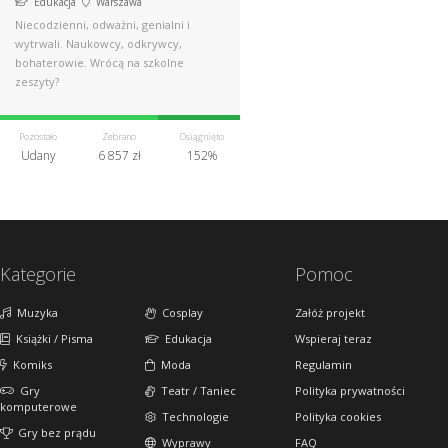
Edukacja
Warszawa
Niecodzienni, odważni, genialni i
wytrwali. Naukowcy, odkrywcy,
bohaterowie. Wrócą na szkolne
zeszyty?
Pozostało
Zebrano
Osiągnięto
Udany
6 857 zł
152%
Kategorie
Pomoc
Muzyka
Cosplay
Załóż projekt
Książki / Pisma
Edukacja
Wspieraj teraz
Komiks
Moda
Regulamin
Gry
Teatr / Taniec
Polityka prywatności
komputerowe
Technologie
Polityka cookies
Gry bez prądu
Wyprawy
FAQ