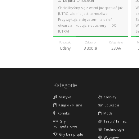
Do Jutra
Szczecin
Chcielibyśmy się z wami już spotkać już
Wi
JUTRO, ale nie jest to możliwe.
cz
Przyszykujcie się zatem na dzień
S
otwarcia - kupujcie vouchery - i DO
W
JUTRA!
S
Pozostało
Zebrano
Osiągnięto
P
Udany
3 300 zł
330%
Kategorie
Muzyka
Cosplay
Książki / Pisma
Edukacja
Komiks
Moda
Gry
Teatr / Taniec
komputerowe
Technologie
Gry bez prądu
Wyprawy