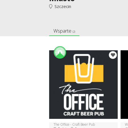
Szczecin
Wsparte
(2)
The Office - Craft Beer Pub
W