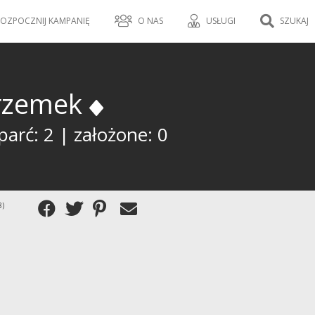
OZPOCZNIJ KAMPANIĘ
O NAS
USŁUGI
SZUKAJ
rzemek
arć: 2 | założone: 0
8)