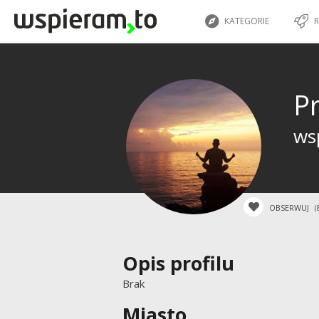
KATEGORIE
R
P
wsp
OBSERWUJ
(
Opis profilu
Brak
Miasto