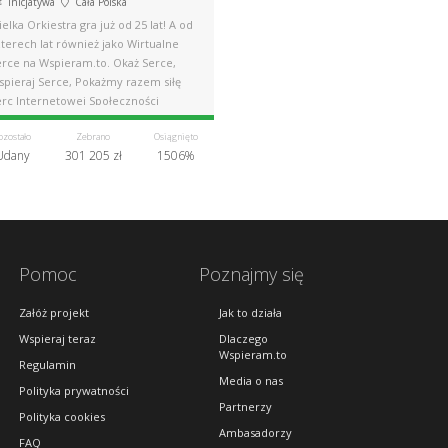
Inicjatywa
Cała Polska
elka Orkiestra gra już od 25 lat! A od
terech lat również jako Wirtualne
erce na Wspieram.to. Okaż Serce,
spieraj Serce, Pokażmy razem siłę
erc Internetowej Społeczności
ozostało
Zebrano
Osiągnięto
Udany
301 205 zł
1506%
Pomoc
Poznajmy się
Załóż projekt
Jak to działa
Wspieraj teraz
Dlaczego
Wspieram.to
Regulamin
Media o nas
Polityka prywatności
Partnerzy
Polityka cookies
Ambasadorzy
FAQ