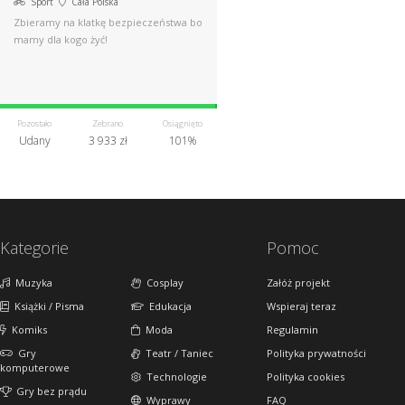
Sport
Cała Polska
Zbieramy na klatkę bezpieczeństwa bo
mamy dla kogo żyć!
Pozostało
Zebrano
Osiągnięto
Udany
3 933 zł
101%
Kategorie
Pomoc
Muzyka
Cosplay
Załóż projekt
Książki / Pisma
Edukacja
Wspieraj teraz
Komiks
Moda
Regulamin
Gry
Teatr / Taniec
Polityka prywatności
komputerowe
Technologie
Polityka cookies
Gry bez prądu
Wyprawy
FAQ