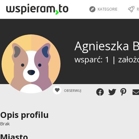
KATEGORIE
R
Agnieszka
wsparć: 1 | założ
OBSERWUJ
Opis profilu
Brak
Miasto