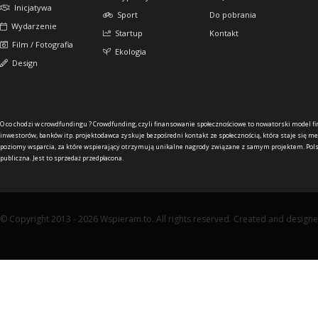
Inicjatywa
Sport
Do pobrania
Wydarzenie
Startup
Kontakt
Film / Fotografia
Ekologia
Design
O co chodzi w crowdfundingu ?
Crowdfunding, czyli finansowanie społecznościowe to nowatorski model f
inwestorów, banków itp. projektodawca zyskuje bezpośredni kontakt ze społecznością, która staje się me
poziomy wsparcia, za które wspierający otrzymują unikalne nagrody związane z samym projektem. Pols
publiczna. Jest to sprzedaż przedpłacona.
© Copyright 2013 - 2026 Wspieram.to. All rights reserved. Created and design