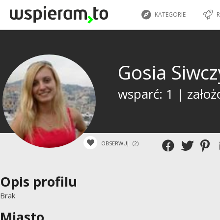
KATEGORIE
R
Gosia Siwc
wsparć: 1 | założ
OBSERWUJ
(2)
Opis profilu
Brak
Miasto