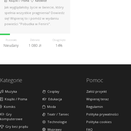
Książki / Pisma
Katowice
Jak wyglądałoby życie w świecie, który
spełnia wszystkie pragnienia? Dowiedz
się! Wspieraj to i pomóż w wydaniu
powieści "Pobudka w Fenirii".
Pozostało
Zebrano
Osiągnięto
Nieudany
1 080 zł
14%
Kategorie
Pomoc
Muzyka
Cosplay
Załóż projekt
Książki / Pisma
Edukacja
Wspieraj teraz
Komiks
Moda
Regulamin
Gry
Teatr / Taniec
Polityka prywatności
komputerowe
Technologie
Polityka cookies
Gry bez prądu
Wyprawy
FAQ