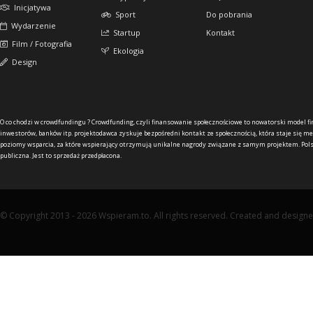
Inicjatywa
Sport
Do pobrania
Wydarzenie
Startup
Kontakt
Film / Fotografia
Ekologia
Design
O co chodzi w crowdfundingu ?
Crowdfunding, czyli finansowanie społecznościowe to nowatorski model f
inwestorów, banków itp. projektodawca zyskuje bezpośredni kontakt ze społecznością, która staje się me
poziomy wsparcia, za które wspierający otrzymują unikalne nagrody związane z samym projektem. Pols
publiczna. Jest to sprzedaż przedpłacona.
© Copyright 2013 - 2026 Wspieram.to. All rights reserved. Created and design