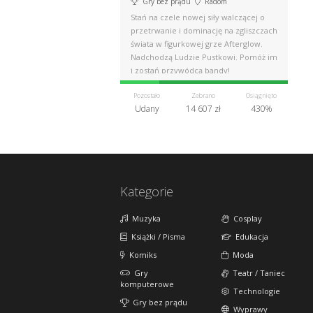
Gry bez prądu
Radom
Stań na czele nowej siły walczącej o
przetrwanie i dominację na zgliszczach
świata w figurkowej grze Afterglow.
Nadchodzą Ludzie Pustkowi. Pomóż im
i zostań przywódcą bandy!
Pozostało
Zebrano
Osiągnięto
Udany
14 607 zł
430%
Kategorie
Muzyka
Cosplay
Książki / Pisma
Edukacja
Komiks
Moda
Gry
Teatr / Taniec
komputerowe
Technologie
Gry bez prądu
Wyprawy