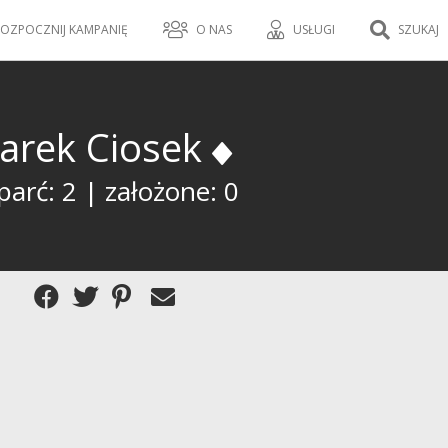
OZPOCZNIJ KAMPANIĘ
O NAS
USŁUGI
SZUKAJ
arek Ciosek
arć: 2 | założone: 0