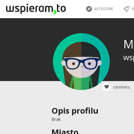
KATEGORIE
R
M
wsp
OBSERWUJ
Opis profilu
Brak
Miasto