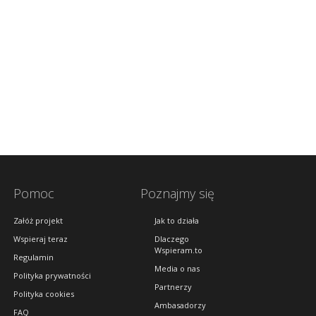
Pomoc
Poznajmy się
Załóż projekt
Jak to działa
Wspieraj teraz
Dlaczego
Wspieram.to
Regulamin
Media o nas
Polityka prywatności
Partnerzy
Polityka cookies
Ambasadorzy
FAQ