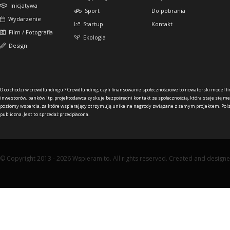
Inicjatywa
Sport
Do pobrania
Wydarzenie
Startup
Kontakt
Film / Fotografia
Ekologia
Design
O co chodzi w crowdfundingu ?
Crowdfunding, czyli finansowanie społecznościowe to nowatorski model f
inwestorów, banków itp. projektodawca zyskuje bezpośredni kontakt ze społecznością, która staje się me
poziomy wsparcia, za które wspierający otrzymują unikalne nagrody związane z samym projektem. Pols
publiczna. Jest to sprzedaż przedpłacona.
© Copyright 2013 - 2026 Wspieram.to. All rights reserved. Created and design