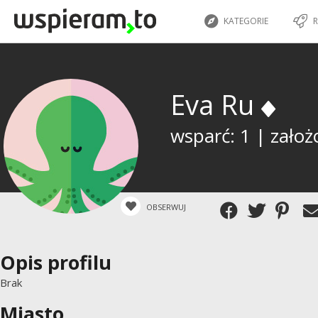
KATEGORIE
R
Eva Ru
wsparć: 1 | założ
OBSERWUJ
Opis profilu
Brak
Miasto