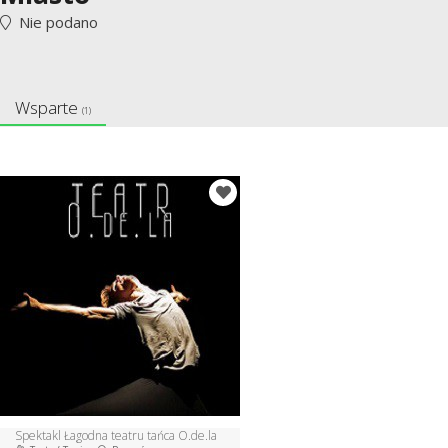
Nie podano
Wsparte
(1)
Spektakl Łagodna teatru tańca O.de.la