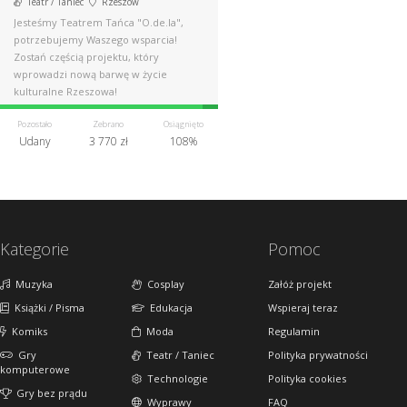
Teatr / Taniec
Rzeszów
Jesteśmy Teatrem Tańca "O.de.la",
potrzebujemy Waszego wsparcia!
Zostań częścią projektu, który
wprowadzi nową barwę w życie
kulturalne Rzeszowa!
Pozostało
Zebrano
Osiągnięto
Udany
3 770 zł
108%
Kategorie
Pomoc
Muzyka
Cosplay
Załóż projekt
Książki / Pisma
Edukacja
Wspieraj teraz
Komiks
Moda
Regulamin
Gry
Teatr / Taniec
Polityka prywatności
komputerowe
Technologie
Polityka cookies
Gry bez prądu
Wyprawy
FAQ