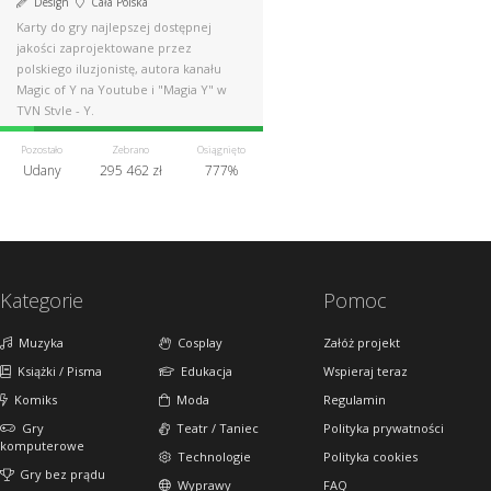
Design
Cała Polska
Karty do gry najlepszej dostępnej
jakości zaprojektowane przez
polskiego iluzjonistę, autora kanału
Magic of Y na Youtube i "Magia Y" w
TVN Style - Y.
Pozostało
Zebrano
Osiągnięto
Udany
295 462 zł
777%
Kategorie
Pomoc
Muzyka
Cosplay
Załóż projekt
Książki / Pisma
Edukacja
Wspieraj teraz
Komiks
Moda
Regulamin
Gry
Teatr / Taniec
Polityka prywatności
komputerowe
Technologie
Polityka cookies
Gry bez prądu
Wyprawy
FAQ