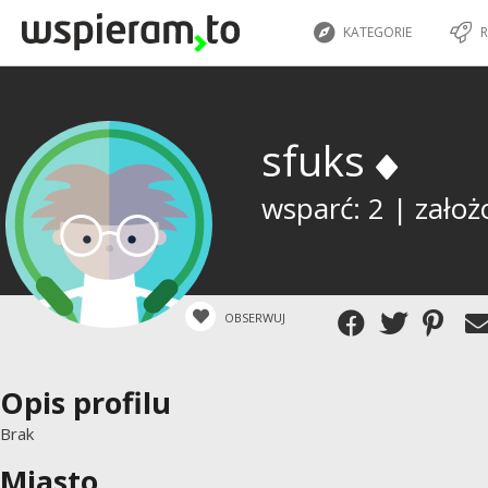
KATEGORIE
R
sfuks
wsparć: 2 | założ
OBSERWUJ
Opis profilu
Brak
Miasto