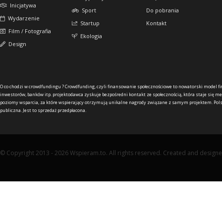
Inicjatywa
Sport
Do pobrania
Wydarzenie
Startup
Kontakt
Film / Fotografia
Ekologia
Design
O co chodzi w crowdfundingu ?
Crowdfunding, czyli finansowanie społecznościowe to nowatorski model f
inwestorów, banków itp. projektodawca zyskuje bezpośredni kontakt ze społecznością, która staje się me
poziomy wsparcia, za które wspierający otrzymują unikalne nagrody związane z samym projektem. Pols
publiczna. Jest to sprzedaż przedpłacona.
© Copyright 2013 - 2026 Wspieram.to. All rights reserved. Created and design