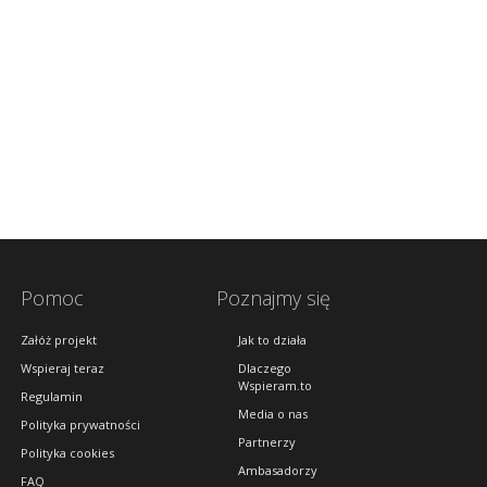
Pomoc
Poznajmy się
Załóż projekt
Jak to działa
Wspieraj teraz
Dlaczego
Wspieram.to
Regulamin
Media o nas
Polityka prywatności
Partnerzy
Polityka cookies
Ambasadorzy
FAQ