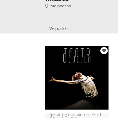
Nie podano
Wsparte
(1)
Spektakl Łagodna teatru tańca O.de.la