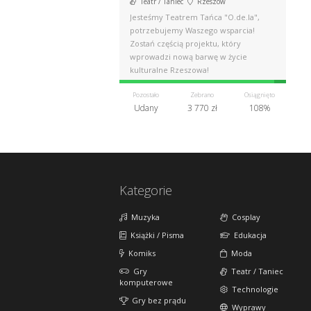
Teatr / Taniec
Rzeszów
Jesteśmy Teatrem Tańca "O.de.la",
potrzebujemy Waszego wsparcia!
Zostań częścią projektu, który
wprowadzi nową barwę w życie
kulturalne Rzeszowa!
Pozostało
Zebrano
Osiągnięto
Udany
3 770 zł
108%
Kategorie
Muzyka
Cosplay
Książki / Pisma
Edukacja
Komiks
Moda
Gry
Teatr / Taniec
komputerowe
Technologie
Gry bez prądu
Wyprawy