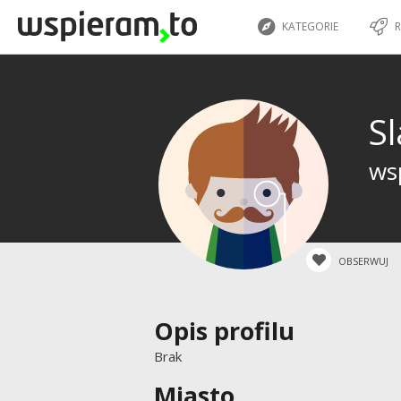
KATEGORIE
R
S
wsp
OBSERWUJ
Opis profilu
Brak
Miasto