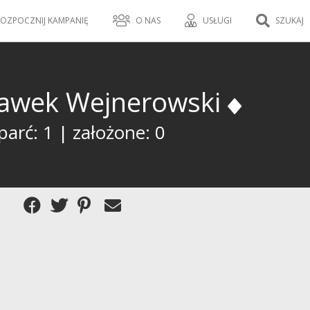
OZPOCZNIJ KAMPANIĘ
O NAS
USŁUGI
SZUKAJ
lawek Wejnerowski
arć: 1 | założone: 0