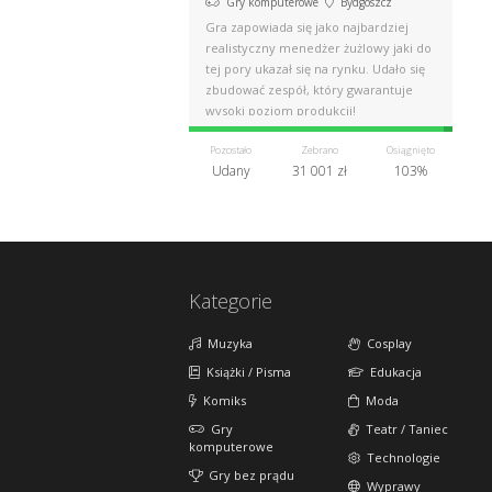
Gry komputerowe
Bydgoszcz
Gra zapowiada się jako najbardziej
realistyczny menedżer żużlowy jaki do
tej pory ukazał się na rynku. Udało się
zbudować zespół, który gwarantuje
wysoki poziom produkcji!
Pozostało
Zebrano
Osiągnięto
Udany
31 001 zł
103%
Kategorie
Muzyka
Cosplay
Książki / Pisma
Edukacja
Komiks
Moda
Gry
Teatr / Taniec
komputerowe
Technologie
Gry bez prądu
Wyprawy