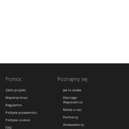
Pomoc
Poznajmy się
Załóż projekt
Jak to działa
Wspieraj teraz
Dlaczego
Wspieram.to
Regulamin
Media o nas
Polityka prywatności
Partnerzy
Polityka cookies
Ambasadorzy
FAQ