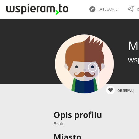
KATEGORIE
R
M
wsp
OBSERWUJ
Opis profilu
Brak
Miasto