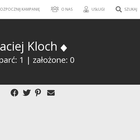
OZPOCZNIJ KAMPANIĘ
O NAS
USŁUGI
SZUKAJ
aciej Kloch
arć: 1 | założone: 0