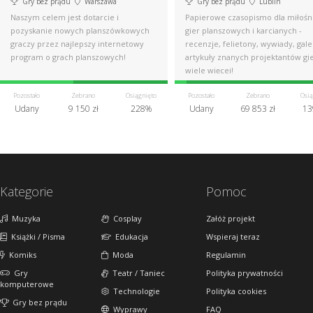
Gry bez prądu
Warszawa
Gry bez prądu
Lublin
Naszym celem jest dotarcie i
Papierowe czasopismo dla miłoś
pozyskanie nowych planszówkowych
gier planszowych i karcianych -
graczy przez najlepszy internetowy
recenzje, felietony, wywiady, gale
program o grach planszowych!
artykuły znanych projektantów gie
wiele więcej!
Pozostało
Zebrano
Osiągnięto
Pozostało
Zebrano
Osią
Udany
9 150 zł
228%
Udany
69 853 zł
13
Kategorie
Pomoc
Muzyka
Cosplay
Załóż projekt
Książki / Pisma
Edukacja
Wspieraj teraz
Komiks
Moda
Regulamin
Gry
Teatr / Taniec
Polityka prywatności
komputerowe
Technologie
Polityka cookies
Gry bez prądu
Wyprawy
FAQ