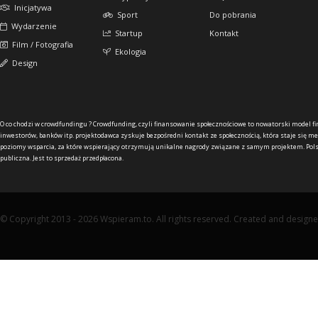
Inicjatywa
Sport
Do pobrania
Wydarzenie
Startup
Kontakt
Film / Fotografia
Ekologia
Design
O co chodzi w crowdfundingu ?
Crowdfunding, czyli finansowanie społecznościowe to nowatorski model f
inwestorów, banków itp. projektodawca zyskuje bezpośredni kontakt ze społecznością, która staje się me
poziomy wsparcia, za które wspierający otrzymują unikalne nagrody związane z samym projektem. Pols
publiczna. Jest to sprzedaż przedpłacona.
© Copyright 2013 - 2026 Wspieram.to. All rights reserved. Created and design