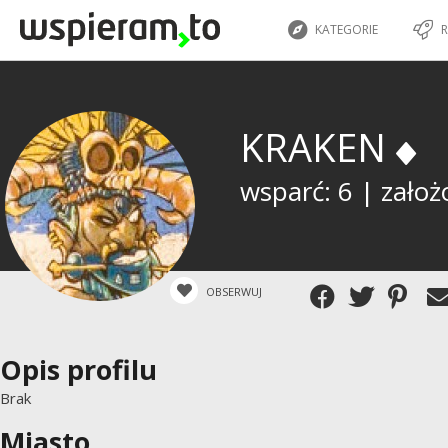
KATEGORIE
R
KRAKEN
wsparć: 6 | założ
OBSERWUJ
Opis profilu
Brak
Miasto