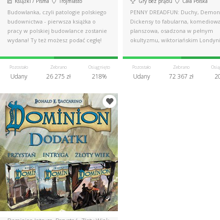
Książki / Pisma
Trójmiasto
Gry bez prądu
Cała Polska
Budowlanka, czyli patologie polskiego
PENNY DREADFUN: Duchy, Demon
budownictwa - pierwsza książka o
Dickensy to fabularna, komediowa
pracy w polskiej budowlance zostanie
planszowa, osadzona w pełnym
wydana! Ty też możesz podać cegłę!
okultyzmu, wiktoriańskim Londyni
Pozostało
Zebrano
Osiągnięto
Pozostało
Zebrano
Osią
Udany
26 275 zł
218%
Udany
72 367 zł
2