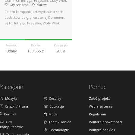
Dominion Intryga, Przystań, Złoty Wiek
Gry bez prądu
Kraków
Celem kampanii jest wydanie trzech
dodatków do gry karcianej Dominion.
Są to: Intryga, Przystań, Złoty Wiek.
Pozostało
Zebrano
Osiągnięto
Udany
158 555 zł
288%
Kategorie
Pomoc
Muzyka
Cosplay
Załóż projekt
Książki / Pisma
Edukacja
Wspieraj teraz
Komiks
Moda
Regulamin
Gry
Teatr / Taniec
Polityka prywatności
komputerowe
Technologie
Polityka cookies
Gry bez prądu