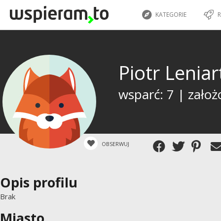
KATEGORIE
R
Piotr Lenia
wsparć: 7 | założ
OBSERWUJ
Opis profilu
Brak
Miasto