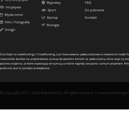
Wyprawy
FAQ
Inicjatywa
Sport
Do pobrania
Wydarzenie
Startup
Kontakt
Film / Fotografia
Ekologia
Design
O co chodzi w crowdfundingu ?
Crowdfunding, czyli finansowanie społecznościowe to nowatorski model f
inwestorów, banków itp. projektodawca zyskuje bezpośredni kontakt ze społecznością, która staje się me
poziomy wsparcia, za które wspierający otrzymują unikalne nagrody związane z samym projektem. Pols
publiczna. Jest to sprzedaż przedpłacona.
© Copyright 2013 - 2026 Wspieram.to. All rights reserved. Created and design