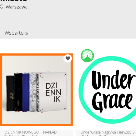
Warszawa
Wsparte
(2)
DZIENNIK NOWEGO | NAKŁAD II
UnderGrace Nagrywa Pierwszy Si