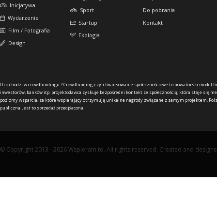
Inicjatywa
Sport
Do pobrania
Wydarzenie
Startup
Kontakt
Film / Fotografia
Ekologia
Design
O co chodzi w crowdfundingu ?
Crowdfunding, czyli finansowanie społecznościowe to nowatorski model f
inwestorów, banków itp. projektodawca zyskuje bezpośredni kontakt ze społecznością, która staje się me
poziomy wsparcia, za które wspierający otrzymują unikalne nagrody związane z samym projektem. Pols
publiczna. Jest to sprzedaż przedpłacona.
© Copyright 2013 - 2026 Wspieram.to. All rights reserved. Created and design