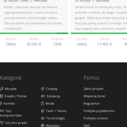
Książki / Pisma
Warszawa
Muzyka
Warszawa
Każdy z Nas lubi otaczać się dobrze
UnderGrace to niezwykły chór, kt
zaprojektowanymi, nowoczesnymi
powstał z miłości do Boga i muzyk
przedmiotami codziennego użytku.
gospel. Głęboki przekaz łączymy 
Dla nas takim przedmiotem jest Nowy
muzyką pełną radości i energii. 
Testament!
nam nagrać nasz pierwszy singiel!
Pozostało
Zebrano
Osiągnięto
Pozostało
Zebrano
Osią
Udany
42 043 zł
120%
Udany
13 405 zł
8
Kategorie
Pomoc
Muzyka
Cosplay
Załóż projekt
Książki / Pisma
Edukacja
Wspieraj teraz
Komiks
Moda
Regulamin
Gry
Teatr / Taniec
Polityka prywatności
komputerowe
Technologie
Polityka cookies
Gry bez prądu
Wyprawy
FAQ