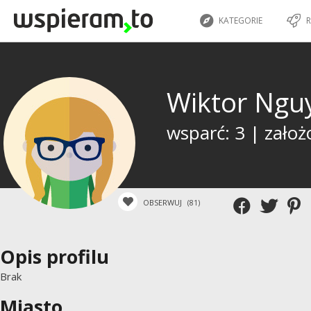
KATEGORIE
R
Wiktor Ngu
wsparć: 3 | założ
OBSERWUJ
(81)
Opis profilu
Brak
Miasto