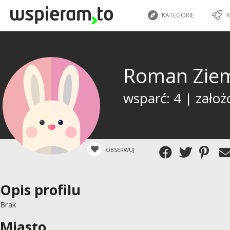
KATEGORIE
R
Roman Ziem
wsparć: 4 | założ
OBSERWUJ
Opis profilu
Brak
Miasto