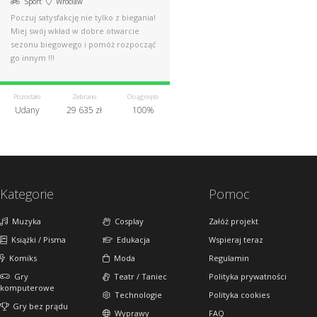
Sport
Wrocław
Poczuj satysfakcję nie tylko z biegania!
Miej swój wkład w dobre otwarcie
sezonu biegowego i pomóż rozpocząć
go innym !!!
Pozostało
Zebrano
Osiągnięto
Udany
29 635 zł
100%
Kategorie
Pomoc
Muzyka
Cosplay
Załóż projekt
Książki / Pisma
Edukacja
Wspieraj teraz
Komiks
Moda
Regulamin
Gry
Teatr / Taniec
Polityka prywatności
komputerowe
Technologie
Polityka cookies
Gry bez prądu
Wyprawy
FAQ