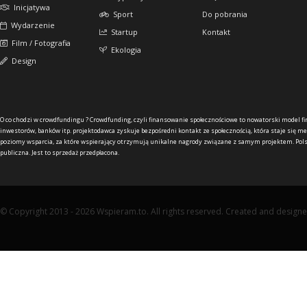
Inicjatywa
Sport
Do pobrania
Wydarzenie
Startup
Kontakt
Film / Fotografia
Ekologia
Design
O co chodzi w crowdfundingu ?
Crowdfunding, czyli finansowanie społecznościowe to nowatorski model f
inwestorów, banków itp. projektodawca zyskuje bezpośredni kontakt ze społecznością, która staje się me
poziomy wsparcia, za które wspierający otrzymują unikalne nagrody związane z samym projektem. Pols
publiczna. Jest to sprzedaż przedpłacona.
© Copyright 2013 - 2026 Wspieram.to. All rights reserved. Created and design