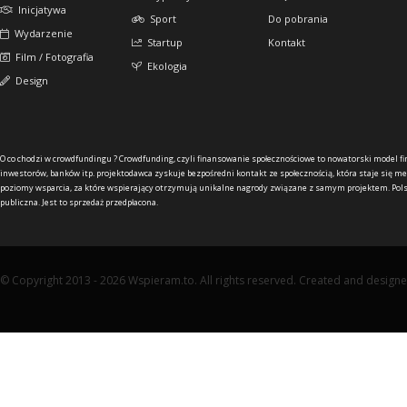
Inicjatywa
Sport
Do pobrania
Wydarzenie
Startup
Kontakt
Film / Fotografia
Ekologia
Design
O co chodzi w crowdfundingu ?
Crowdfunding, czyli finansowanie społecznościowe to nowatorski model f
inwestorów, banków itp. projektodawca zyskuje bezpośredni kontakt ze społecznością, która staje się me
poziomy wsparcia, za które wspierający otrzymują unikalne nagrody związane z samym projektem. Pols
publiczna. Jest to sprzedaż przedpłacona.
© Copyright 2013 - 2026 Wspieram.to. All rights reserved. Created and design