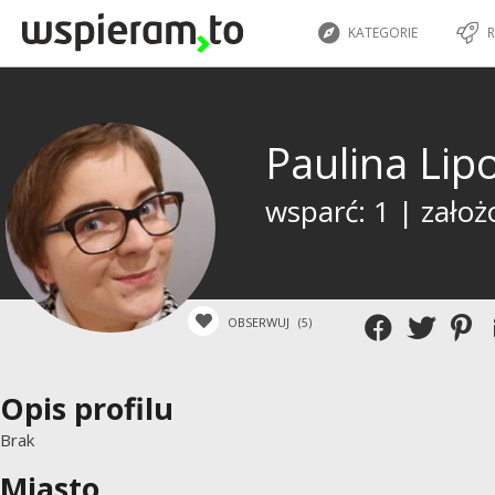
KATEGORIE
R
Paulina Li
wsparć: 1 | założ
OBSERWUJ
(5)
Opis profilu
Brak
Miasto