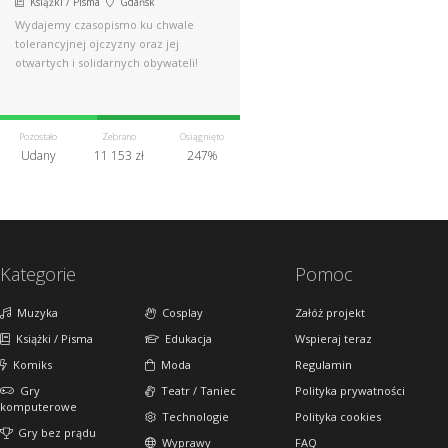
Książki / Pisma
Gdańsk
Wydajemy czasopismo ku chwale
tolerancyjnej ojczyzny oraz jej
otwartych i solidarnych obywateli!
Pozostało
Zebrano
Osiągnięto
Udany
11 153 zł
247%
Kategorie
Pomoc
Muzyka
Cosplay
Załóż projekt
Książki / Pisma
Edukacja
Wspieraj teraz
Komiks
Moda
Regulamin
Gry
Teatr / Taniec
Polityka prywatności
komputerowe
Technologie
Polityka cookies
Gry bez prądu
Wyprawy
FAQ