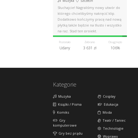
Muzyka
Szczecin
Słuchajcie! Nagraliśmy nowy utwór do
którego chcielibyśmy nakręcić klip.
Dodatkowo kończymy pracę nad nową
płytką także będzie na tłusto i wszystko
na raz. Stąd ten projekt.
Pozostało
Zebrano
Osiągnięto
Udany
3 631 zł
106%
Kategorie
Muzyka
Cosplay
Książki / Pisma
Edukacja
Komiks
Moda
Gry
Teatr / Taniec
komputerowe
Technologie
Gry bez prądu
Wyprawy