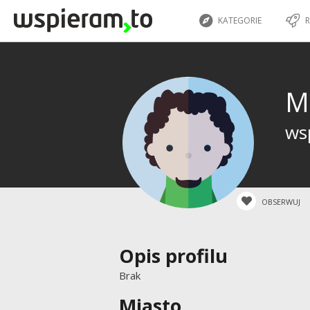
KATEGORIE
R
M
wsp
OBSERWUJ
Opis profilu
Brak
Miasto