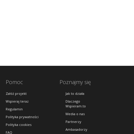
Pomoc
Poznajmy się
Załóż projekt
Jak to działa
Wspieraj teraz
Dlaczego
Wspieram.to
Regulamin
Media o nas
Polityka prywatności
Partnerzy
Polityka cookies
Ambasadorzy
FAQ