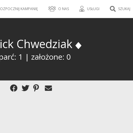
OZPOCZNIJ KAMPANIĘ
O NAS
USŁUGI
SZUKAJ
ick Chwedziak
arć: 1 | założone: 0