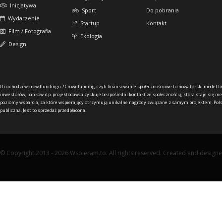
Inicjatywa
Sport
Do pobrania
Wydarzenie
Startup
Kontakt
Film / Fotografia
Ekologia
Design
O co chodzi w crowdfundingu ?
Crowdfunding, czyli finansowanie społecznościowe to nowatorski model f
inwestorów, banków itp. projektodawca zyskuje bezpośredni kontakt ze społecznością, która staje się me
poziomy wsparcia, za które wspierający otrzymują unikalne nagrody związane z samym projektem. Pols
publiczna. Jest to sprzedaż przedpłacona.
© Copyright 2013 - 2026 Wspieram.to. All rights reserved. Created and design