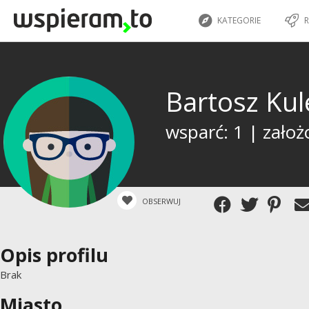
KATEGORIE
R
Bartosz Ku
wsparć: 1 | założ
OBSERWUJ
Opis profilu
Brak
Miasto