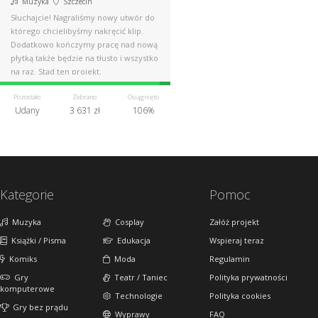
Muzyka
Szczecin
Słuchajcie! Nagraliśmy nowy utwór do
którego chcielibyśmy nakręcić klip.
Dodatkowo kończymy pracę nad nową
płytką także będzie na tłusto i wszystko
na raz. Stąd ten projekt.
Pozostało
Zebrano
Osiągnięto
Udany
3 631 zł
106%
Kategorie
Pomoc
Muzyka
Cosplay
Załóż projekt
Książki / Pisma
Edukacja
Wspieraj teraz
Komiks
Moda
Regulamin
Gry
Teatr / Taniec
Polityka prywatności
komputerowe
Technologie
Polityka cookies
Gry bez prądu
Wyprawy
FAQ