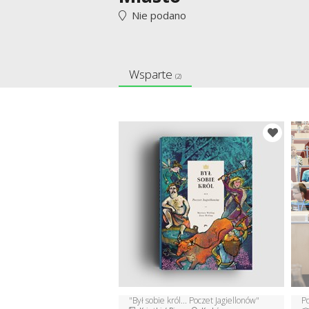
Nie podano
Wsparte
(2)
"Był sobie król... Poczet Jagiellonów"
P