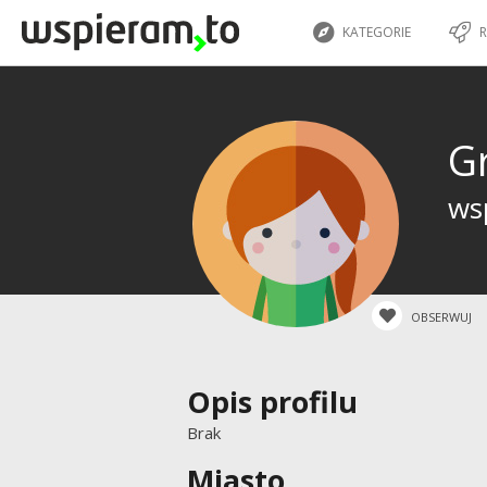
KATEGORIE
R
G
wsp
OBSERWUJ
Opis profilu
Brak
Miasto