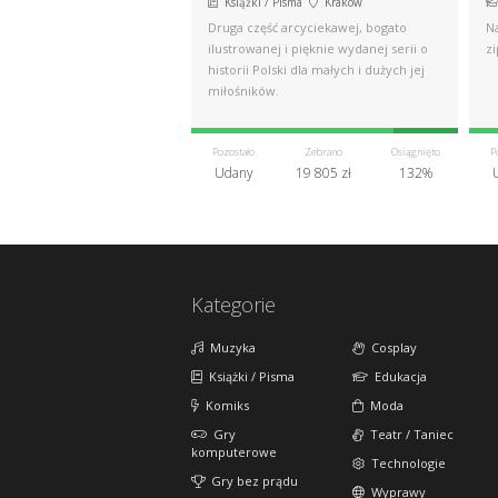
Książki / Pisma
Kraków
Druga część arcyciekawej, bogato
N
ilustrowanej i pięknie wydanej serii o
z
historii Polski dla małych i dużych jej
miłośników.
Pozostało
Zebrano
Osiągnięto
P
Udany
19 805 zł
132%
Kategorie
Muzyka
Cosplay
Książki / Pisma
Edukacja
Komiks
Moda
Gry
Teatr / Taniec
komputerowe
Technologie
Gry bez prądu
Wyprawy