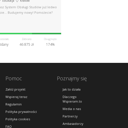
Edukacja
Kraków
asz System Obsługi Studiów już ledwo
ipie… Budujemy nowy! Pomożecie?
ozostało
Zebrano
Osiągnięto
Udany
46 875 zł
174%
Pomoc
Poznajmy się
Załóż projekt
Jak to działa
Wspieraj teraz
Dlaczego
Wspieram.to
Regulamin
Media o nas
Polityka prywatności
Partnerzy
Polityka cookies
Ambasadorzy
FAQ