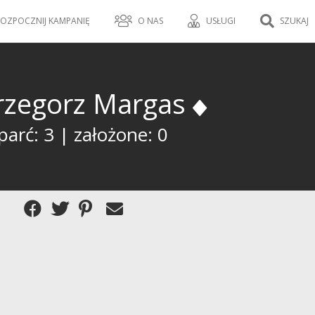
OZPOCZNIJ KAMPANIĘ
O NAS
USŁUGI
SZUKAJ
rzegorz Margas
arć: 3 | założone: 0