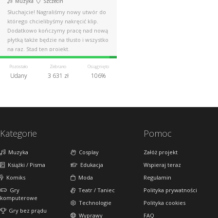
Muzyka
Szczecin
Słuchajcie! Nagraliśmy nowy utwór do
którego chcielibyśmy nakręcić klip.
Dodatkowo kończymy pracę nad nową
płytką także będzie na tłusto i wszystko
na raz. Stąd ten projekt.
Pozostało
Zebrano
Osiągnięto
Udany
3 631 zł
106%
Kategorie
Pomoc
Muzyka
Cosplay
Załóż projekt
Książki / Pisma
Edukacja
Wspieraj teraz
Komiks
Moda
Regulamin
Gry
Teatr / Taniec
Polityka prywatności
komputerowe
Technologie
Polityka cookies
Gry bez prądu
Wyprawy
FAQ