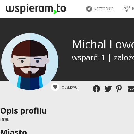
KATEGORIE
R
Michal Low
wsparć: 1 | założ
OBSERWUJ
Opis profilu
Brak
Miasto