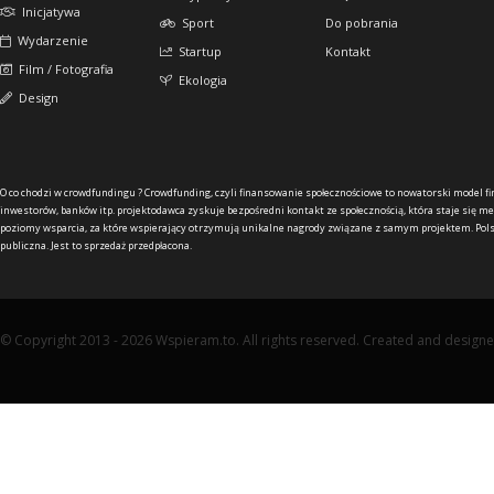
Inicjatywa
Sport
Do pobrania
Wydarzenie
Startup
Kontakt
Film / Fotografia
Ekologia
Design
O co chodzi w crowdfundingu ?
Crowdfunding, czyli finansowanie społecznościowe to nowatorski model f
inwestorów, banków itp. projektodawca zyskuje bezpośredni kontakt ze społecznością, która staje się me
poziomy wsparcia, za które wspierający otrzymują unikalne nagrody związane z samym projektem. Pols
publiczna. Jest to sprzedaż przedpłacona.
© Copyright 2013 - 2026 Wspieram.to. All rights reserved. Created and design