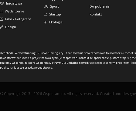
Inicjatywa
Sport
Do pobrania
Wydarzenie
Startup
Kontakt
Film / Fotografia
Ekologia
Design
O co chodzi w crowdfundingu ?
Crowdfunding, czyli finansowanie społecznościowe to nowatorski model f
inwestorów, banków itp. projektodawca zyskuje bezpośredni kontakt ze społecznością, która staje się me
poziomy wsparcia, za które wspierający otrzymują unikalne nagrody związane z samym projektem. Pols
publiczna. Jest to sprzedaż przedpłacona.
© Copyright 2013 - 2026 Wspieram.to. All rights reserved. Created and design