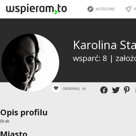
KATEGORIE
R
Karolina S
wsparć: 8 | założ
OBSERWUJ
(4)
Opis profilu
Brak
Miasto