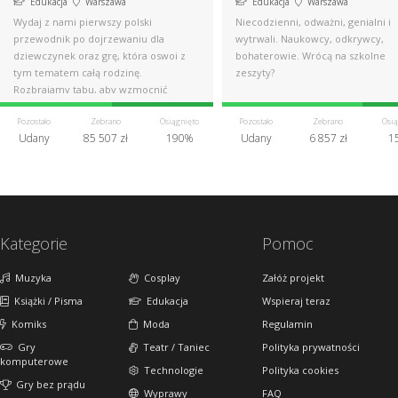
Edukacja
Warszawa
Edukacja
Warszawa
Wydaj z nami pierwszy polski
Niecodzienni, odważni, genialni i
przewodnik po dojrzewaniu dla
wytrwali. Naukowcy, odkrywcy,
dziewczynek oraz grę, która oswoi z
bohaterowie. Wrócą na szkolne
tym tematem całą rodzinę.
zeszyty?
Rozbrajamy tabu, aby wzmocnić
dziewczynki!
Pozostało
Zebrano
Osiągnięto
Pozostało
Zebrano
Osią
Udany
85 507 zł
190%
Udany
6 857 zł
1
Kategorie
Pomoc
Muzyka
Cosplay
Załóż projekt
Książki / Pisma
Edukacja
Wspieraj teraz
Komiks
Moda
Regulamin
Gry
Teatr / Taniec
Polityka prywatności
komputerowe
Technologie
Polityka cookies
Gry bez prądu
Wyprawy
FAQ