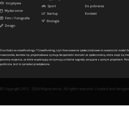
Inicjatywa
Sport
Do pobrania
Wydarzenie
Startup
Kontakt
Film / Fotografia
Ekologia
Design
O co chodzi w crowdfundingu ?
Crowdfunding, czyli finansowanie społecznościowe to nowatorski model f
inwestorów, banków itp. projektodawca zyskuje bezpośredni kontakt ze społecznością, która staje się me
poziomy wsparcia, za które wspierający otrzymują unikalne nagrody związane z samym projektem. Pols
publiczna. Jest to sprzedaż przedpłacona.
© Copyright 2013 - 2026 Wspieram.to. All rights reserved. Created and design