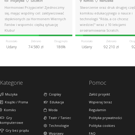
Inicjatywa
Szczecin
Komiks
Warszawa
Hormonowi Przyjaciele! Zjednoczmy
Stworzenie oraz druk drugiej częś
się, mając wspólny cel: zaktywizować
komiksu edukacyjnego o nauce i
stęsknionych za Hormonem Wiernych
technologii "Róża, a co chcesz
Fanów i wspomóc ciężką sytuację
wiedzieć" wraz z 10 lekcjami
Klubu!
programowania Scratch.
Pozostało
Zebrano
Osiągnięto
Pozostało
Zebrano
Osią
Udany
74 580 zł
186%
Udany
92 210 zł
9
Kategorie
Pomoc
Muzyka
Cosplay
Załóż projekt
Książki / Pisma
Edukacja
Wspieraj teraz
Komiks
Moda
Regulamin
Gry
Teatr / Taniec
Polityka prywatności
komputerowe
Technologie
Polityka cookies
Gry bez prądu
Wyprawy
FAQ