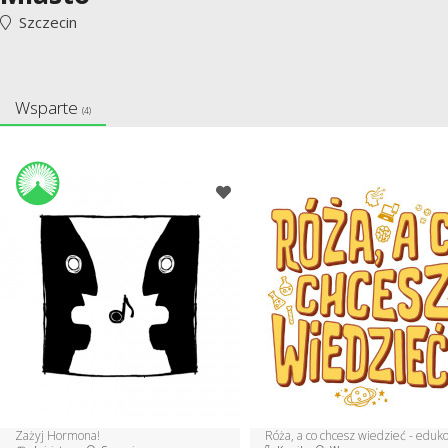
Szczecin
Wsparte
(4)
Zażyj Hormona!
Róża, a co chcesz wiedzieć - eduk