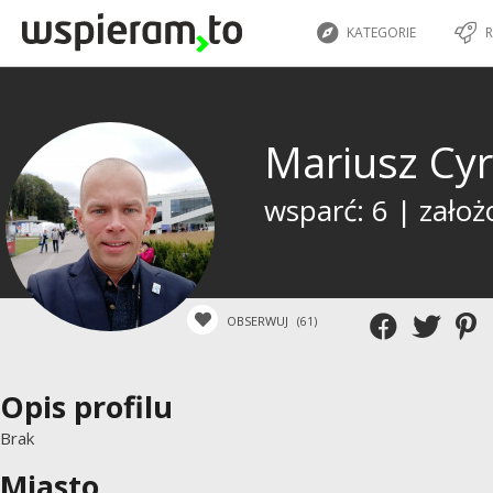
KATEGORIE
R
Mariusz Cy
wsparć: 6 | założ
OBSERWUJ
(61)
Opis profilu
Brak
Miasto