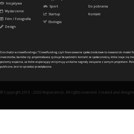
Inicjatywa
Sport
Do pobrania
Wydarzenie
Startup
Kontakt
Film / Fotografia
Ekologia
Design
O co chodzi w crowdfundingu ?
Crowdfunding, czyli finansowanie społecznościowe to nowatorski model f
inwestorów, banków itp. projektodawca zyskuje bezpośredni kontakt ze społecznością, która staje się me
poziomy wsparcia, za które wspierający otrzymują unikalne nagrody związane z samym projektem. Pols
publiczna. Jest to sprzedaż przedpłacona.
© Copyright 2013 - 2026 Wspieram.to. All rights reserved. Created and design