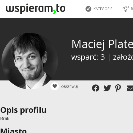
KATEGORIE
R
Maciej Plat
wsparć: 3 | założ
OBSERWUJ
Opis profilu
Brak
Miasto