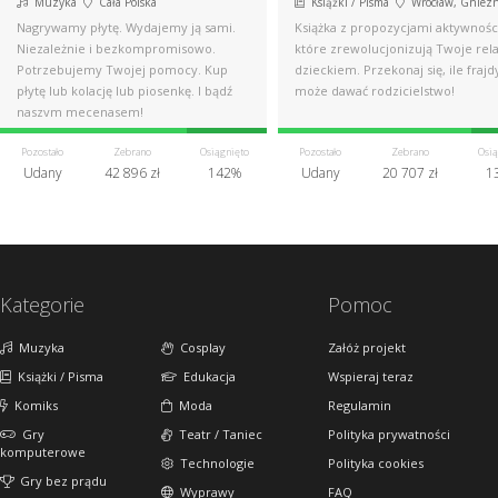
Muzyka
Cała Polska
Książki / Pisma
Wrocław, Gniez
Nagrywamy płytę. Wydajemy ją sami.
Książka z propozycjami aktywnośc
Niezależnie i bezkompromisowo.
które zrewolucjonizują Twoje rela
Potrzebujemy Twojej pomocy. Kup
dzieckiem. Przekonaj się, ile frajd
płytę lub kolację lub piosenkę. I bądź
może dawać rodzicielstwo!
naszym mecenasem!
Pozostało
Zebrano
Osiągnięto
Pozostało
Zebrano
Osią
Udany
42 896 zł
142%
Udany
20 707 zł
1
Kategorie
Pomoc
Muzyka
Cosplay
Załóż projekt
Książki / Pisma
Edukacja
Wspieraj teraz
Komiks
Moda
Regulamin
Gry
Teatr / Taniec
Polityka prywatności
komputerowe
Technologie
Polityka cookies
Gry bez prądu
Wyprawy
FAQ