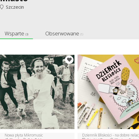
Szczecin
Wsparte
Obserwowane
(3)
(1)
Nowa płyta Mikromusic