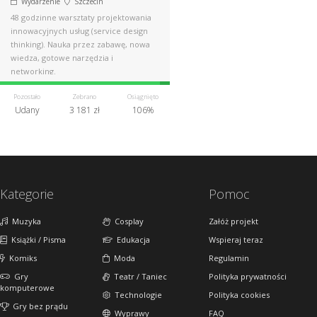
Wydarzenie
Szczecin
48 godzinne warsztaty projektowania
innowacyjnych usług (service design
thinking). Nauka przez zabawę, nowa
wiedza, gotowe narzędzia i
networking.
Pozostało
Zebrano
Osiągnięto
Udany
3 181 zł
106%
Kategorie
Pomoc
Muzyka
Cosplay
Załóż projekt
Książki / Pisma
Edukacja
Wspieraj teraz
Komiks
Moda
Regulamin
Gry
Teatr / Taniec
Polityka prywatności
komputerowe
Technologie
Polityka cookies
Gry bez prądu
Wyprawy
FAQ