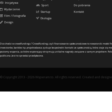
Inicjatywa
Sport
Do pobrania
Wydarzenie
Startup
Kontakt
Film / Fotografia
Ekologia
Design
O co chodzi w crowdfundingu ?
Crowdfunding, czyli finansowanie społecznościowe to nowatorski model f
inwestorów, banków itp. projektodawca zyskuje bezpośredni kontakt ze społecznością, która staje się me
poziomy wsparcia, za które wspierający otrzymują unikalne nagrody związane z samym projektem. Pols
publiczna. Jest to sprzedaż przedpłacona.
© Copyright 2013 - 2026 Wspieram.to. All rights reserved. Created and design