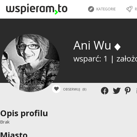
KATEGORIE
R
Ani Wu
wsparć: 1 | założ
OBSERWUJ
(8)
Opis profilu
Brak
Miasto