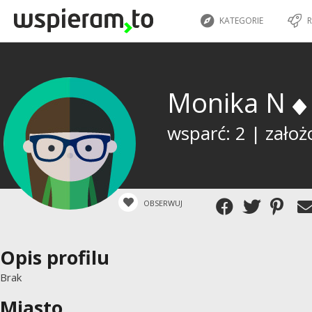
KATEGORIE
R
Monika N
wsparć: 2 | założ
OBSERWUJ
Opis profilu
Brak
Miasto