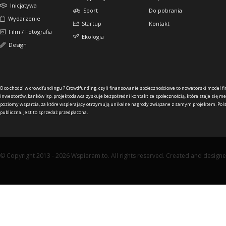
Inicjatywa
Sport
Do pobrania
Wydarzenie
Startup
Kontakt
Film / Fotografia
Ekologia
Design
O co chodzi w crowdfundingu ?
Crowdfunding, czyli finansowanie społecznościowe to nowatorski model f
inwestorów, banków itp. projektodawca zyskuje bezpośredni kontakt ze społecznością, która staje się me
poziomy wsparcia, za które wspierający otrzymują unikalne nagrody związane z samym projektem. Pols
publiczna. Jest to sprzedaż przedpłacona.
© Copyright 2013 - 2026 Wspieram.to. All rights reserved. Created and design