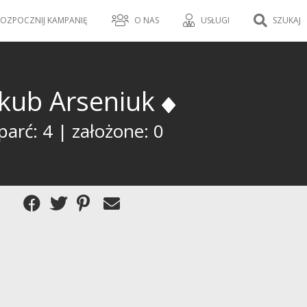
OZPOCZNIJ KAMPANIĘ
O NAS
USŁUGI
SZUKAJ
akub Arseniuk
arć: 4 | założone: 0