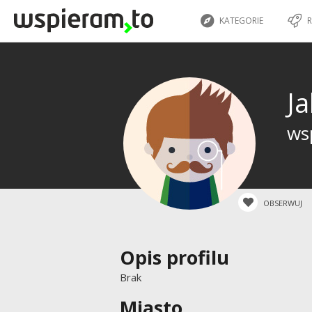
KATEGORIE
R
J
wsp
OBSERWUJ
Opis profilu
Brak
Miasto