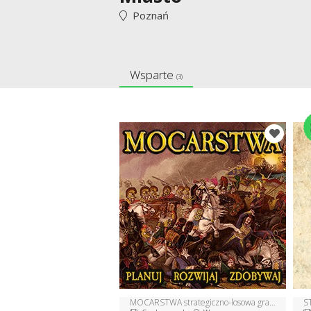
Poznań
Wsparte
(3)
MOCARSTWA strategiczno-losowa gra planszowa
S