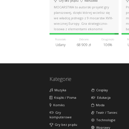
Gry bez prądu
Warszawa
MOCARSTWA to autorski projekt gry
P
planszowej, dzięki której wcielisz się
pr
we władcę jednego z 9 mocarstw XVIII-
mi
wiecznej Europy. Gra strategiczno-
m
losowa z elementami ekonomii
ba
Pozostało
Zebrano
Osiągnięto
P
Udany
68 909 zł
106%
Kategorie
Muzyka
Cosplay
Książki / Pisma
Edukacja
Komiks
Moda
Gry
Teatr / Taniec
komputerowe
Technologie
Gry bez prądu
Wyprawy