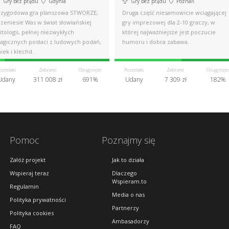
Gry bez prądu
Gdynia
Gry bez prądu
Poznań
rzygodowa gra planszowa STWORZE,
Druga część niesamowicie wciągającej
zeniesie Was w świat słowiańskiej
gry imprezowej dla 2-10 graczy, w
tologii, pełnej niezwykłych
której najważniejsze jest poczucie
agicznych postaci z ludowych podań,
humoru i dobra zabawa.
jek i klechd.
ozostało
Zebrano
Osiągnięto
Pozostało
Zebrano
Osiągnięto
Udany
311 008 zł
691%
Udany
7 309 zł
182%
Pomoc
Poznajmy się
Załóż projekt
Jak to działa
Wspieraj teraz
Dlaczego
Wspieram.to
Regulamin
Media o nas
Polityka prywatności
Partnerzy
Polityka cookies
Ambasadorzy
FAQ