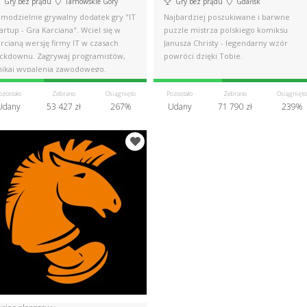
Gry bez prądu
Tarnowskie Góry
Gry bez prądu
Gdańsk
amodzielnie grywalny dodatek gry "IT
Najbardziej poszukiwane i barwne
artup - Gra Karciana". Wciel się w
puzzle mistrza polskiego komiksu
rcianą wersję firmy IT w czasach
Janusza Christy - legendarny wzór
ockdownu. Zagrywaj programistów,
powróci dzięki Tobie.
nikaj wypalenia zawodowego.
ozostało
Zebrano
Osiągnięto
Pozostało
Zebrano
Osiągnięto
Udany
53 427 zł
267%
Udany
71 790 zł
239%