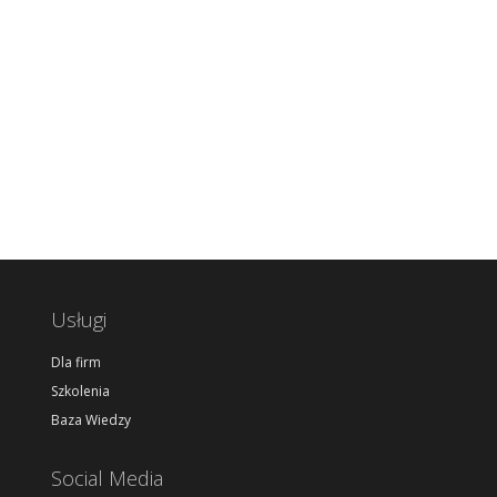
Usługi
Dla firm
Szkolenia
Baza Wiedzy
Social Media