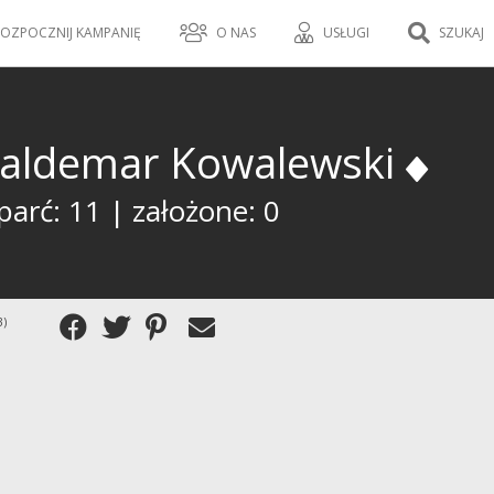
OZPOCZNIJ KAMPANIĘ
O NAS
USŁUGI
SZUKAJ
aldemar Kowalewski
parć: 11 | założone: 0
3)