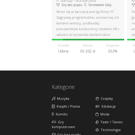
IT Startup - Gra Karciana
K
Gry bez prądu
Tarnowskie Góry
Wciel się w karcianą wersję firmy IT!
P
Zagrywaj programistów, wzmacniaj ich
gi
kartami wiedzy, podkradaj
re
pracowników konkurencji działem HR i
ar
sabotuj przeciwnika kartami akcji
wi
Pozostało
Zebrano
Osiągnięto
P
Udany
63 262 zł
632%
Kategorie
Muzyka
Cosplay
Książki / Pisma
Edukacja
Komiks
Moda
Gry
Teatr / Taniec
komputerowe
Technologie
Gry bez prądu