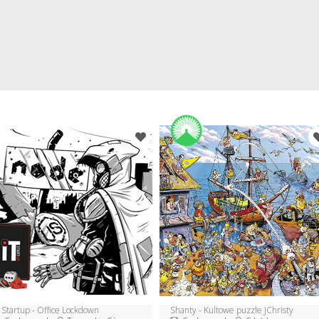
 Startup - Office Lockdown
Shanty - Kultowe puzzle JChristy