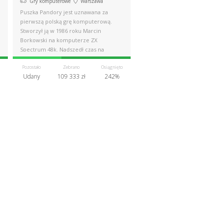
Gry komputerowe
Warszawa
Puszka Pandory jest uznawana za
pierwszą polską grę komputerową.
Stworzył ją w 1986 roku Marcin
Borkowski na komputerze ZX
Spectrum 48k. Nadszedł czas na
wyjątkową reedycję!
Pozostało
Zebrano
Osiągnięto
Udany
109 333 zł
242%