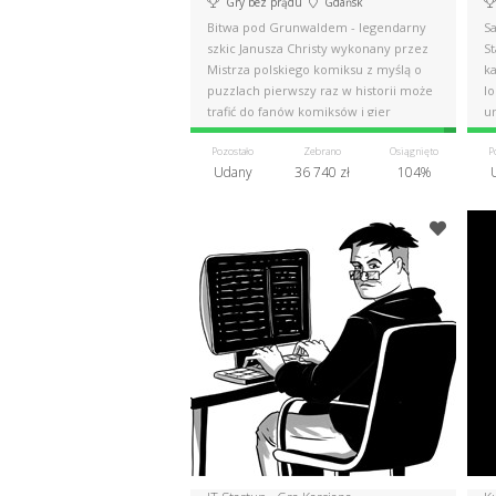
Gry bez prądu
Gdańsk
Bitwa pod Grunwaldem - legendarny
S
szkic Janusza Christy wykonany przez
St
Mistrza polskiego komiksu z myślą o
ka
puzzlach pierwszy raz w historii może
l
trafić do fanów komiksów i gier
u
Pozostało
Zebrano
Osiągnięto
P
Udany
36 740 zł
104%