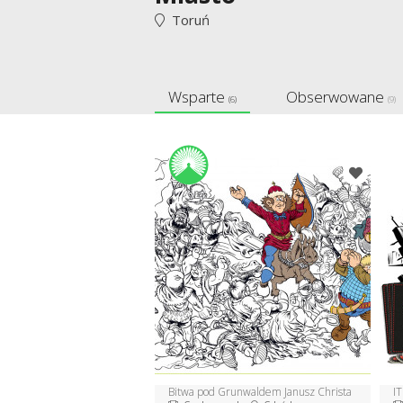
Toruń
Wsparte
Obserwowane
(6)
(9)
Bitwa pod Grunwaldem Janusz Christa
IT