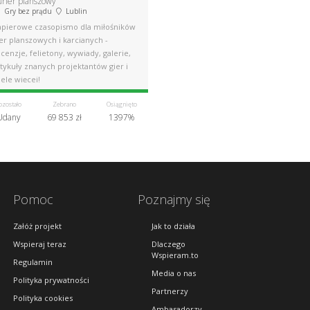
urier planszowy
Gry bez prądu
Lublin
apierowe czasopismo dla miłośników
er planszowych i karcianych -
cenzje, felietony, wywiady, galerie,
tykuły znanych projektantów gier i
ele więcej!
ozostało
Zebrano
Osiągnięto
Udany
69 853 zł
1397%
Pomoc
Poznajmy się
Załóż projekt
Jak to działa
Wspieraj teraz
Dlaczego
Wspieram.to
Regulamin
Media o nas
Polityka prywatności
Partnerzy
Polityka cookies
Ambasadorzy