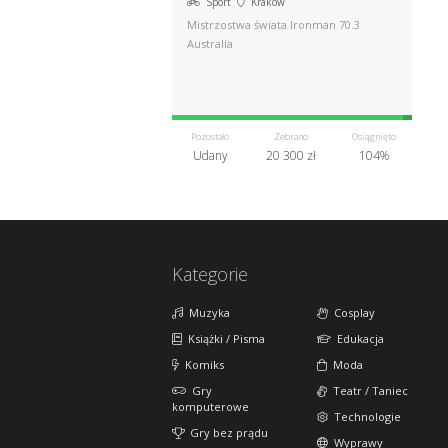
Sport
Kraków
Mistrzostwa świata Ironman 70.3
Australia
Pozostało
Zebrano
Osiągnięto
Udany
20 300 zł
104%
Kategorie
Muzyka
Cosplay
Książki / Pisma
Edukacja
Komiks
Moda
Gry
Teatr / Taniec
komputerowe
Technologie
Gry bez prądu
Wyprawy