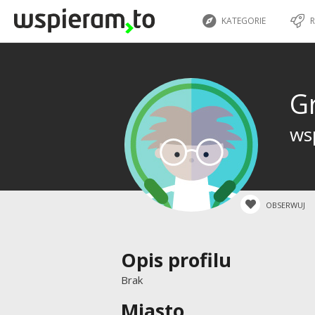
KATEGORIE
R
G
wsp
OBSERWUJ
Opis profilu
Brak
Miasto