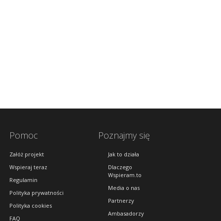
Pomoc
Poznajmy się
Załóż projekt
Jak to działa
Wspieraj teraz
Dlaczego
Wspieram.to
Regulamin
Media o nas
Polityka prywatności
Partnerzy
Polityka cookies
Ambasadorzy
FAQ