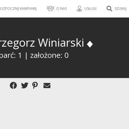
OZPOCZNIJ KAMPANIĘ
O NAS
USŁUGI
SZUKAJ
rzegorz Winiarski
arć: 1 | założone: 0