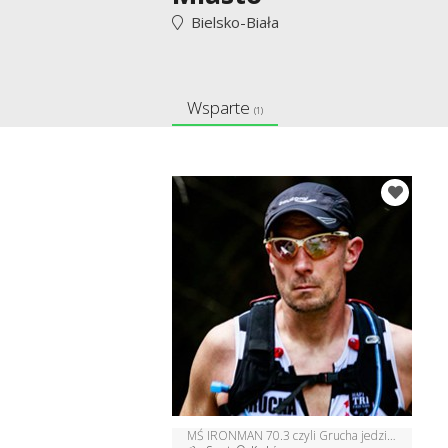
Bielsko-Biała
Wsparte
(1)
MŚ IRONMAN 70.3 czyli Grucha jedzie do Australii !!!