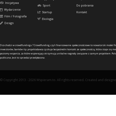
Inicjatywa
Sport
Do pobrania
Wydarzenie
Startup
Kontakt
Film / Fotografia
Ekologia
Design
O co chodzi w crowdfundingu ?
Crowdfunding, czyli finansowanie społecznościowe to nowatorski model f
inwestorów, banków itp. projektodawca zyskuje bezpośredni kontakt ze społecznością, która staje się me
poziomy wsparcia, za które wspierający otrzymują unikalne nagrody związane z samym projektem. Pols
publiczna. Jest to sprzedaż przedpłacona.
© Copyright 2013 - 2026 Wspieram.to. All rights reserved. Created and design