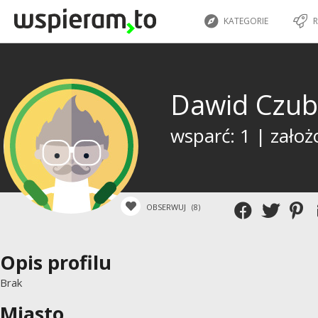
KATEGORIE
R
Dawid Czu
wsparć: 1 | założ
OBSERWUJ
(8)
Opis profilu
Brak
Miasto