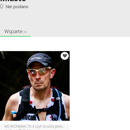
Nie podano
Wsparte
(1)
MŚ IRONMAN 70.3 czyli Grucha jedzie do Australii !!!