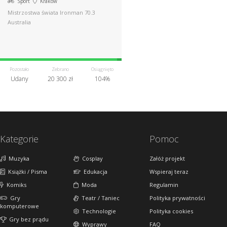
Sport
Kraków
Mistrzostwa świata Ironman 70.3
Australia
Pozostało
Zebrano
Osiągnięto
Udany
20 300 zł
104%
Kategorie
Pomoc
Muzyka
Cosplay
Załóż projekt
Książki / Pisma
Edukacja
Wspieraj teraz
Komiks
Moda
Regulamin
Gry
Teatr / Taniec
Polityka prywatności
komputerowe
Technologie
Polityka cookies
Gry bez prądu
Wyprawy
FAQ