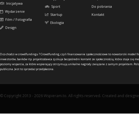
Inicjatywa
Sport
Do pobrania
Wydarzenie
Startup
Kontakt
Film / Fotografia
Ekologia
Design
O co chodzi w crowdfundingu ?
Crowdfunding, czyli finansowanie społecznościowe to nowatorski model f
inwestorów, banków itp. projektodawca zyskuje bezpośredni kontakt ze społecznością, która staje się me
poziomy wsparcia, za które wspierający otrzymują unikalne nagrody związane z samym projektem. Pols
publiczna. Jest to sprzedaż przedpłacona.
© Copyright 2013 - 2026 Wspieram.to. All rights reserved. Created and design