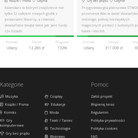
Książki / Pisma
Gdynia
Gry bez prądu
Gdynia
Kalendarz w którym znajdziecie nie
Przygodowa gra planszowa STWO
tylko 12 całkiem nowych grafik z
przeniesie Was w świat słowiański
postaciami Stworzy, a również
mitologii, pełnej niezwykłych
słowiańskie święta takie jak: Jare Gody
magicznych postaci z ludowych p
czy Dziady.
bajek i klechd.
Pozostało
Zebrano
Osiągnięto
Pozostało
Zebrano
Osią
Udany
13 286 zł
132%
Udany
311 008 zł
6
Kategorie
Pomoc
Muzyka
Cosplay
Załóż projekt
Książki / Pisma
Edukacja
Wspieraj teraz
Komiks
Moda
Regulamin
Gry
Teatr / Taniec
Polityka prywatności
komputerowe
Technologie
Polityka cookies
Gry bez prądu
Wyprawy
FAQ