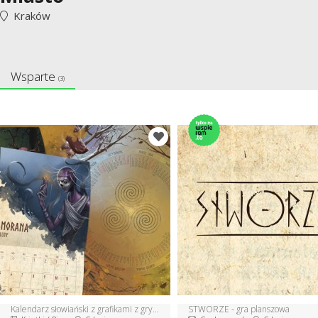
Kraków
Wsparte
(3)
Kalendarz słowiański z grafikami z gry STWORZE
STWORZE - gra planszowa