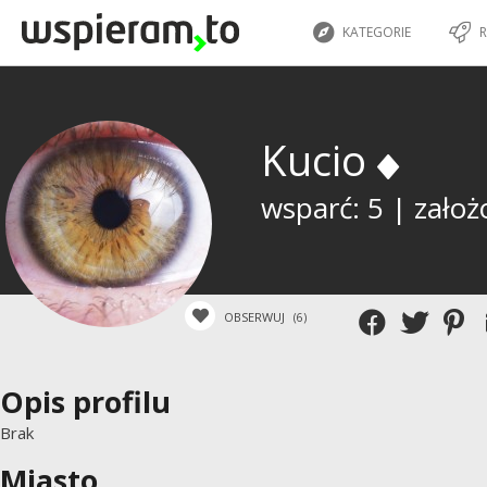
KATEGORIE
R
Kucio
wsparć: 5 | założ
OBSERWUJ
(6)
Opis profilu
Brak
Miasto