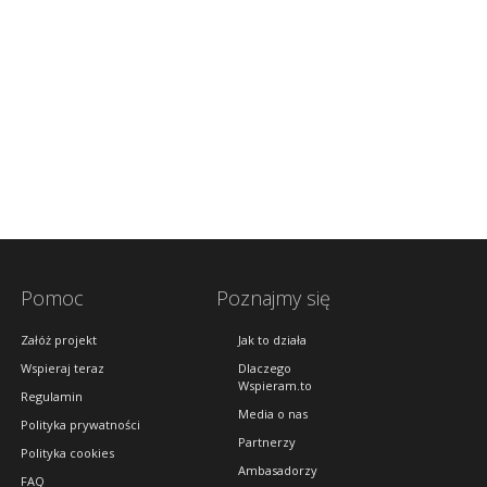
Pomoc
Poznajmy się
Załóż projekt
Jak to działa
Wspieraj teraz
Dlaczego
Wspieram.to
Regulamin
Media o nas
Polityka prywatności
Partnerzy
Polityka cookies
Ambasadorzy
FAQ