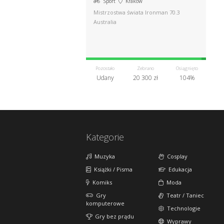
Sport
Kraków
Mistrzostwa świata Ironman 70.3
Australia
Pozostało
Zebrano
Osiągnięto
Udany
20 300 zł
104%
Kategorie
Muzyka
Cosplay
Książki / Pisma
Edukacja
Komiks
Moda
Gry
Teatr / Taniec
komputerowe
Technologie
Gry bez prądu
Wyprawy