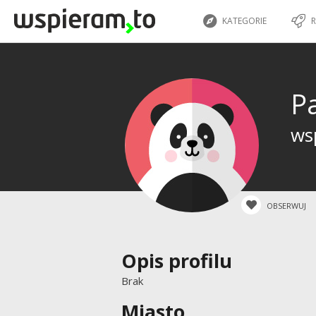
KATEGORIE
R
P
wsp
OBSERWUJ
Opis profilu
Brak
Miasto