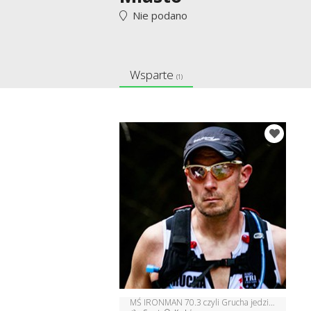
Nie podano
Wsparte
(1)
MŚ IRONMAN 70.3 czyli Grucha jedzie do Australii !!!