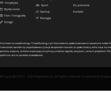
Inicjatywa
Sport
Do pobrania
Wydarzenie
Startup
Kontakt
Film / Fotografia
Ekologia
Design
O co chodzi w crowdfundingu ?
Crowdfunding, czyli finansowanie społecznościowe to nowatorski model f
inwestorów, banków itp. projektodawca zyskuje bezpośredni kontakt ze społecznością, która staje się me
poziomy wsparcia, za które wspierający otrzymują unikalne nagrody związane z samym projektem. Pols
publiczna. Jest to sprzedaż przedpłacona.
© Copyright 2013 - 2026 Wspieram.to. All rights reserved. Created and design