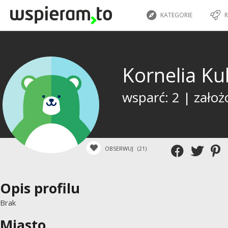
KATEGORIE
R
Kornelia K
wsparć: 2 | założ
OBSERWUJ
(21)
Opis profilu
Brak
Miasto