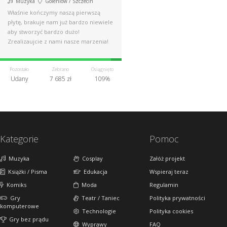
Muzyka
Goleniów / Szczecin
Właśnie kończymy naszą pierwszą
płytę, brakuje nam już bardzo niewiele
aby stworzyć bardzo dużo!
Zrealizaujcie z nami nasze marzenia!
Pozostało
Zebrano
Osiągnięto
Udany
7 685 zł
109%
Kategorie
Pomoc
Muzyka
Cosplay
Załóż projekt
Książki / Pisma
Edukacja
Wspieraj teraz
Komiks
Moda
Regulamin
Gry
Teatr / Taniec
Polityka prywatności
komputerowe
Technologie
Polityka cookies
Gry bez prądu
Wyprawy
FAQ