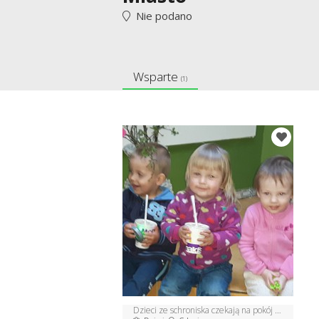
Nie podano
Wsparte
(1)
Dzieci ze schroniska czekają na pokój zabaw!