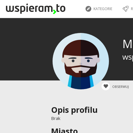
KATEGORIE
R
M
wsp
OBSERWUJ
Opis profilu
Brak
Miasto