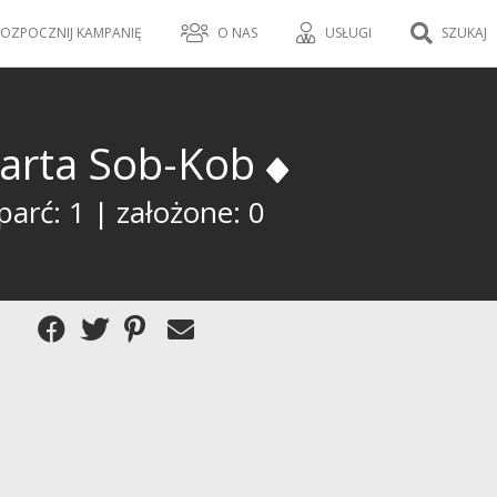
OZPOCZNIJ KAMPANIĘ
O NAS
USŁUGI
SZUKAJ
arta Sob-Kob
arć: 1 | założone: 0