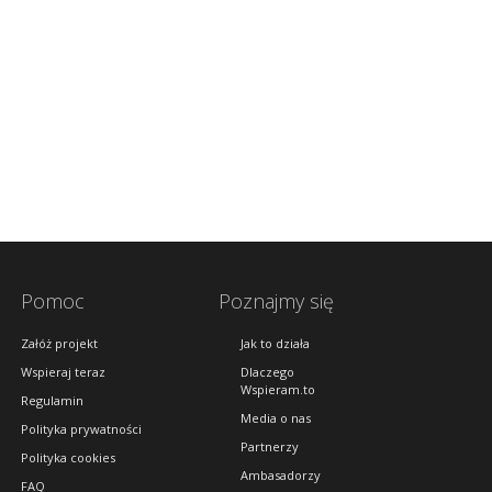
Pomoc
Poznajmy się
Załóż projekt
Jak to działa
Wspieraj teraz
Dlaczego
Wspieram.to
Regulamin
Media o nas
Polityka prywatności
Partnerzy
Polityka cookies
Ambasadorzy
FAQ