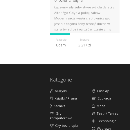
Dzieci
Gdynia
Łączymy siły żeby stworzyć dla dzieci z
Alter Ego Gdynia pokój zabaw.
Modernizacja węzła ciepłowniczego
jest niezbędna żeby tchnąć ducha w
starą świetlice i ogrzać w czasie zimy
Pozostało
Zebrano
Udany
3 317 zł
Kategorie
Muzyka
Cosplay
Książki / Pisma
Edukacja
Komiks
Moda
Gry
Teatr / Taniec
komputerowe
Technologie
Gry bez prądu
Wyprawy