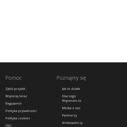
Pomoc
Poznajmy się
Załóż projekt
Jak to działa
Wspieraj teraz
Dlaczego
Wspieram.to
Regulamin
Media o nas
Polityka prywatności
Partnerzy
Polityka cookies
Ambasadorzy
FAQ