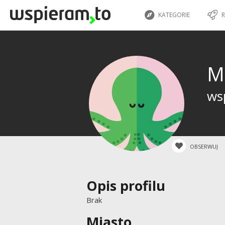
KATEGORIE
R
M
wsp
OBSERWUJ
Opis profilu
Brak
Miasto