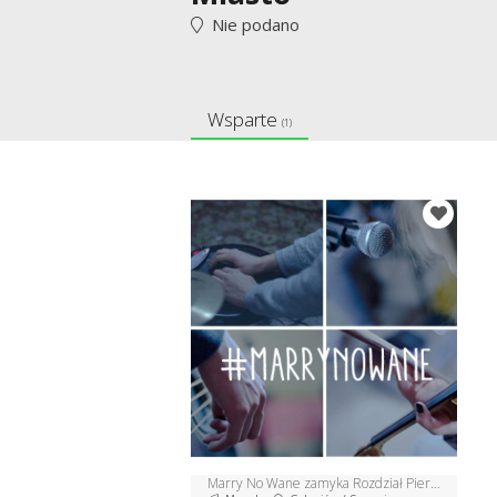
Nie podano
Wsparte
(1)
Marry No Wane zamyka Rozdział Pierwszy