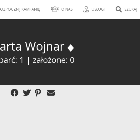
OZPOCZNIJ KAMPANIĘ
O NAS
USŁUGI
SZUKAJ
arta Wojnar
arć: 1 | założone: 0