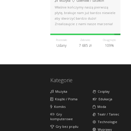
Muzyka
Goleniów / Szczecin
Właśnie kończymy naszą pierwszą
płytę, brakuje nam już bardzo niewiele
aby stworzyć bardzo dużo!
Zrealizaujcie z nami nasze marzenia!
Pozostało
Zebrano
Osiągnięto
Udany
7 685 zł
109%
Kategorie
Muzyka
Cosplay
Książki / Pisma
Edukacja
Komiks
Moda
Gry
Teatr / Taniec
komputerowe
Technologie
Gry bez prądu
Wyprawy