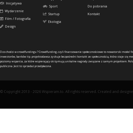
Inicjatywa
Sport
Do pobrania
Wydarzenie
Startup
Kontakt
Film / Fotografia
Ekologia
Design
O co chodzi w crowdfundingu ?
Crowdfunding, czyli finansowanie społecznościowe to nowatorski model f
inwestorów, banków itp. projektodawca zyskuje bezpośredni kontakt ze społecznością, która staje się me
poziomy wsparcia, za które wspierający otrzymują unikalne nagrody związane z samym projektem. Pols
publiczna. Jest to sprzedaż przedpłacona.
© Copyright 2013 - 2026 Wspieram.to. All rights reserved. Created and design