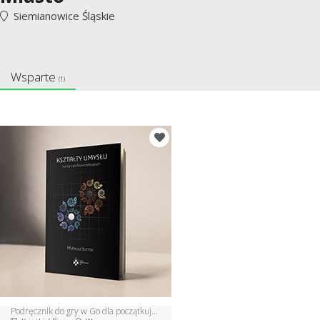
Siemianowice Śląskie
Wsparte
(1)
Podręcznik do gry w Go dla początkujących