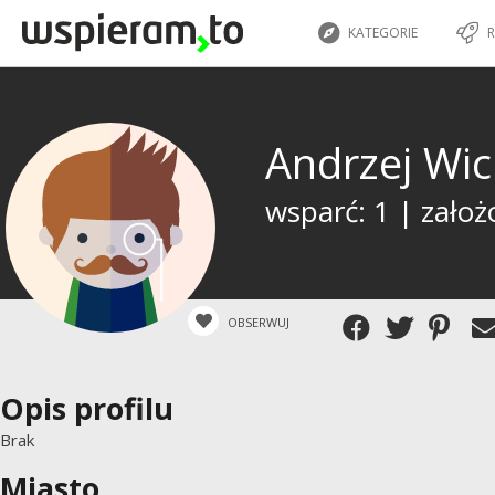
KATEGORIE
R
Andrzej Wi
wsparć: 1 | założ
OBSERWUJ
Opis profilu
Brak
Miasto