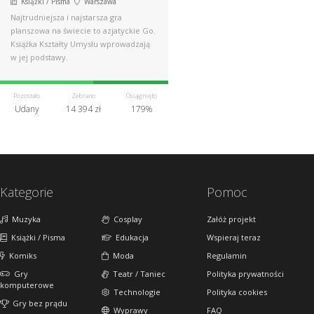
Książki / Pisma
Warszawa
Najtrudniejsza i najstarsza gra
planszowa na świecie to azjatyckie Go.
Książka Kształty Umysłu wprowadzają
w jej podstawy.
Pozostało
Zebrano
Osiągnięto
Udany
14 394 zł
179%
Kategorie
Pomoc
Muzyka
Cosplay
Załóż projekt
Książki / Pisma
Edukacja
Wspieraj teraz
Komiks
Moda
Regulamin
Gry
Teatr / Taniec
Polityka prywatności
komputerowe
Technologie
Polityka cookies
Gry bez prądu
Wyprawy
FAQ