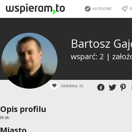
KATEGORIE
R
Bartosz Gaj
wsparć: 2 | założ
OBSERWUJ
(9)
Opis profilu
Brak
Miasto