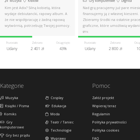
Muzyka
Kraków
Gry komputerowe
Legnica
Kim jest Adix? Silną kobietą, która
Nad grą pracujemy już pare miesię
wydaje debiutancki, rapowy album. A
finansujemy ją z własnej kieszeni.
że nie współpracuję z żadną rapową
Zbieramy środki na ostatnie prac
wytwórnią, potrzebuję Twojej pomocy.
graficzne, które umożliwią wydan
gry.
Pozostało
Zebrano
Osiągnięto
Pozostało
Zebrano
Osią
Udany
2 401 zł
43%
Udany
2 800 zł
1
Kategorie
Pomoc
Muzyka
Cosplay
Załóż projekt
Książki / Pisma
Edukacja
Wspieraj teraz
Komiks
Moda
Regulamin
Gry
Teatr / Taniec
Polityka prywatności
komputerowe
Technologie
Polityka cookies
Gry bez prądu
Wyprawy
FAQ