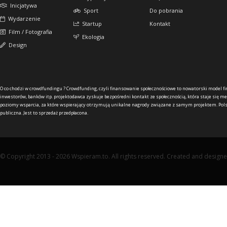
Inicjatywa
Sport
Do pobrania
Wydarzenie
Startup
Kontakt
Film / Fotografia
Ekologia
Design
O co chodzi w crowdfundingu ?
Crowdfunding, czyli finansowanie społecznościowe to nowatorski model f
inwestorów, banków itp. projektodawca zyskuje bezpośredni kontakt ze społecznością, która staje się me
poziomy wsparcia, za które wspierający otrzymują unikalne nagrody związane z samym projektem. Pols
publiczna. Jest to sprzedaż przedpłacona.
© Copyright 2013 - 2026 Wspieram.to. All rights reserved. Created and design