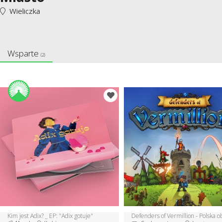
Wieliczka
Wsparte
(2)
Kim jest Adix? _ EP: "Adix gotuje"