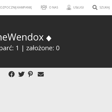
OZPOCZNIJ KAMPANIĘ
O NAS
USŁUGI
SZUKAJ
heWendox
arć: 1 | założone: 0