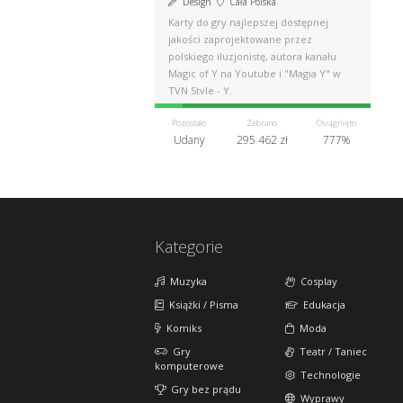
Design
Cała Polska
Karty do gry najlepszej dostępnej
jakości zaprojektowane przez
polskiego iluzjonistę, autora kanału
Magic of Y na Youtube i "Magia Y" w
TVN Style - Y.
Pozostało
Zebrano
Osiągnięto
Udany
295 462 zł
777%
Kategorie
Muzyka
Cosplay
Książki / Pisma
Edukacja
Komiks
Moda
Gry
Teatr / Taniec
komputerowe
Technologie
Gry bez prądu
Wyprawy