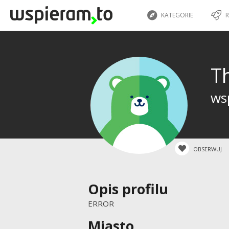
KATEGORIE
R
T
wsp
OBSERWUJ
Opis profilu
ERROR
Miasto