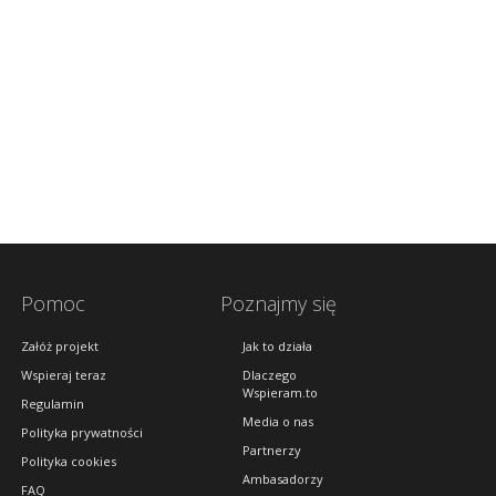
Pomoc
Poznajmy się
Załóż projekt
Jak to działa
Wspieraj teraz
Dlaczego
Wspieram.to
Regulamin
Media o nas
Polityka prywatności
Partnerzy
Polityka cookies
Ambasadorzy
FAQ