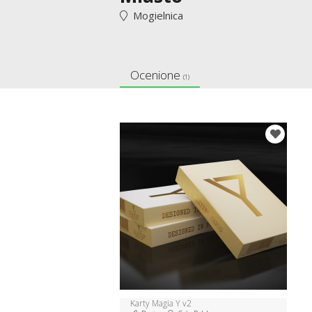
Mogielnica
Ocenione
(1)
Karty Magia Y v2