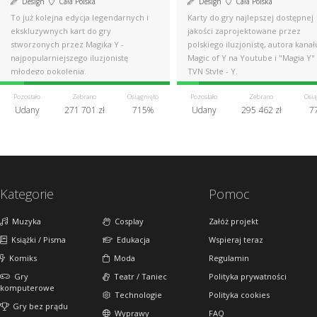
Design
Cała Polska
Design
Cała Polska
To już kolejna edycja legendarnych i
Karty do gry najlepszej dostępnej
ekskluzywnych kart do gry
jakości zaprojektowane przez
stworzonych przez Magika Y -
polskiego iluzjonistę, autora kanał
najpopularniejszego iluzjonistę
Magic of Y na Youtube i "Magia Y"
młodego pokolenia.
TVN Style - Y.
Pozostało
Zebrano
Osiągnięto
Pozostało
Zebrano
Osią
Udany
271 701 zł
715%
Udany
295 462 zł
7
Kategorie
Pomoc
Muzyka
Cosplay
Załóż projekt
Książki / Pisma
Edukacja
Wspieraj teraz
Komiks
Moda
Regulamin
Gry
Teatr / Taniec
Polityka prywatności
komputerowe
Technologie
Polityka cookies
Gry bez prądu
Wyprawy
FAQ