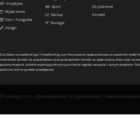
Inicjatywa
Sport
Do pobrania
Wydarzenie
Startup
Kontakt
Film / Fotografia
Ekologia
Design
O co chodzi w crowdfundingu ?
Crowdfunding, czyli finansowanie społecznościowe to nowatorski model f
inwestorów, banków itp. projektodawca zyskuje bezpośredni kontakt ze społecznością, która staje się me
poziomy wsparcia, za które wspierający otrzymują unikalne nagrody związane z samym projektem. Pols
publiczna. Jest to sprzedaż przedpłacona.
© Copyright 2013 - 2026 Wspieram.to. All rights reserved. Created and design