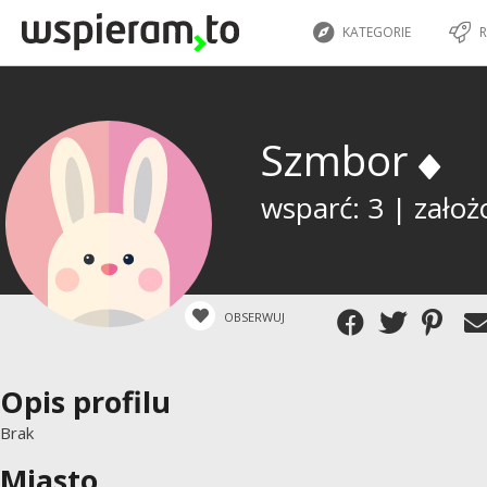
KATEGORIE
R
Szmbor
wsparć: 3 | założ
OBSERWUJ
Opis profilu
Brak
Miasto