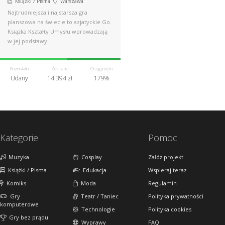
Książki / Pisma
Warszawa
Najtrudniejsza i najstarsza gra
planszowa na świecie to azjatyckie Go.
Książka Kształty Umysłu wprowadzają
w jej podstawy.
Pozostało
Zebrano
Osiągnięto
Udany
14 394 zł
179%
Kategorie
Pomoc
Muzyka
Cosplay
Załóż projekt
Książki / Pisma
Edukacja
Wspieraj teraz
Komiks
Moda
Regulamin
Gry
Teatr / Taniec
Polityka prywatności
komputerowe
Technologie
Polityka cookies
Gry bez prądu
Wyprawy
FAQ