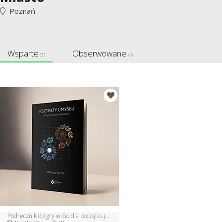
Poznań
Wsparte
Obserwowane
(1)
(2)
Podręcznik do gry w Go dla początkujących