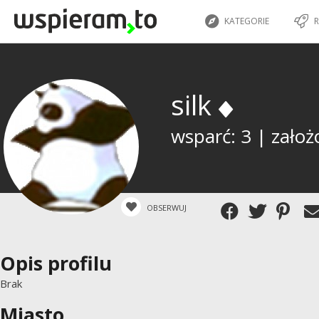
KATEGORIE
R
silk
wsparć: 3 | założ
OBSERWUJ
Opis profilu
Brak
Miasto