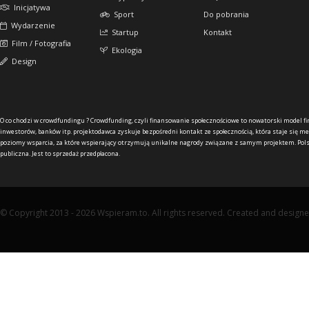
Inicjatywa
Sport
Do pobrania
Wydarzenie
Startup
Kontakt
Film / Fotografia
Ekologia
Design
O co chodzi w crowdfundingu ?
Crowdfunding, czyli finansowanie społecznościowe to nowatorski model f
inwestorów, banków itp. projektodawca zyskuje bezpośredni kontakt ze społecznością, która staje się me
poziomy wsparcia, za które wspierający otrzymują unikalne nagrody związane z samym projektem. Pols
publiczna. Jest to sprzedaż przedpłacona.
© Copyright 2013 - 2026 Wspieram.to. All rights reserved. Created and design