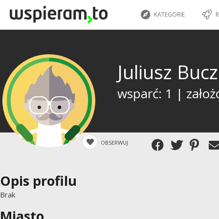
KATEGORIE
R
Juliusz Buc
wsparć: 1 | założ
OBSERWUJ
Opis profilu
Brak
Miasto