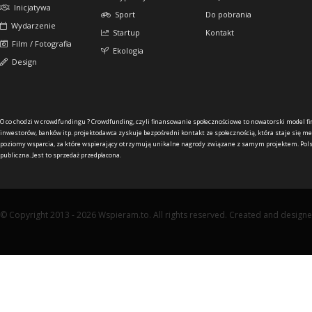
Inicjatywa
Sport
Do pobrania
Wydarzenie
Startup
Kontakt
Film / Fotografia
Ekologia
Design
O co chodzi w crowdfundingu ?
Crowdfunding, czyli finansowanie społecznościowe to nowatorski model f
inwestorów, banków itp. projektodawca zyskuje bezpośredni kontakt ze społecznością, która staje się me
poziomy wsparcia, za które wspierający otrzymują unikalne nagrody związane z samym projektem. Pols
publiczna. Jest to sprzedaż przedpłacona.
© Copyright 2013 - 2026 Wspieram.to. All rights reserved. Created and design