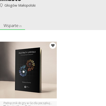
Głogów Małopolski
Wsparte
(1)
Podręcznik do gry w Go dla początkujących