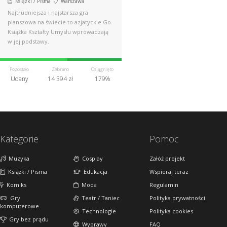
Książki / Pisma
Warszawa
Najtrudniejsza i najstarsza gra
planszowa na świecie to azjatyckie Go.
Książka Kształty Umysłu wprowadzają
w jej podstawy.
Pozostało
Zebrano
Osiągnięto
Udany
14 394 zł
179%
Kategorie
Pomoc
Muzyka
Cosplay
Załóż projekt
Książki / Pisma
Edukacja
Wspieraj teraz
Komiks
Moda
Regulamin
Gry
Teatr / Taniec
Polityka prywatności
komputerowe
Technologie
Polityka cookies
Gry bez prądu
Wyprawy
FAQ