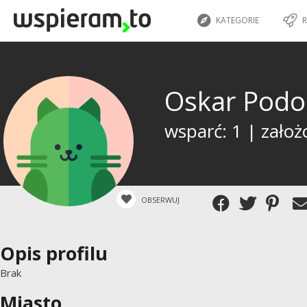
KATEGORIE
R
Oskar Podo
wsparć: 1 | założ
OBSERWUJ
Opis profilu
Brak
Miasto