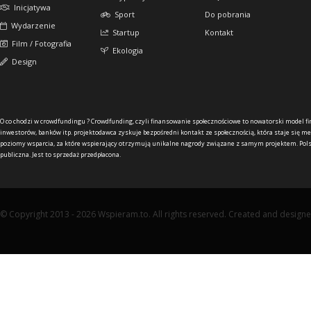
Inicjatywa
Sport
Do pobrania
Wydarzenie
Startup
Kontakt
Film / Fotografia
Ekologia
Design
O co chodzi w crowdfundingu ?
Crowdfunding, czyli finansowanie społecznościowe to nowatorski model f
inwestorów, banków itp. projektodawca zyskuje bezpośredni kontakt ze społecznością, która staje się me
poziomy wsparcia, za które wspierający otrzymują unikalne nagrody związane z samym projektem. Pols
publiczna. Jest to sprzedaż przedpłacona.
© Copyright 2013 - 2026 Wspieram.to. All rights reserved. Created and design