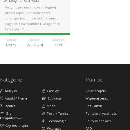
Design
Cała Polska
Karty do gry najlepszej dostępnej
jakości zaprojektowane przez
polskiego iluzjonistę, autora kanału
Magic of Y na Youtube i "Magia Y" w
TVN Style - Y.
Pozostało
Zebrano
Osiągnięto
Udany
295 462 zł
777%
Kategorie
Pomoc
Muzyka
Cosplay
Załóż projekt
Książki / Pisma
Edukacja
Wspieraj teraz
Komiks
Moda
Regulamin
Gry
Teatr / Taniec
Polityka prywatności
komputerowe
Technologie
Polityka cookies
Gry bez prądu
Wyprawy
FAQ