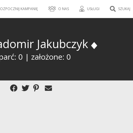
OZPOCZNIJ KAMPANIĘ
O NAS
USŁUGI
SZUKAJ
adomir Jakubczyk
arć: 0 | założone: 0