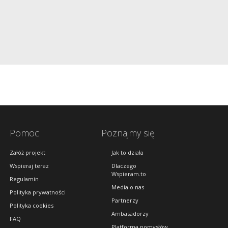
Pomoc
Poznajmy się
Załóż projekt
Jak to działa
Wspieraj teraz
Dlaczego
Wspieram.to
Regulamin
Media o nas
Polityka prywatności
Partnerzy
Polityka cookies
Ambasadorzy
FAQ
Platforma pomysłów