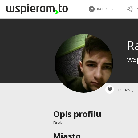
KATEGORIE
R
R
wsp
OBSERWUJ
Opis profilu
Brak
Miasto