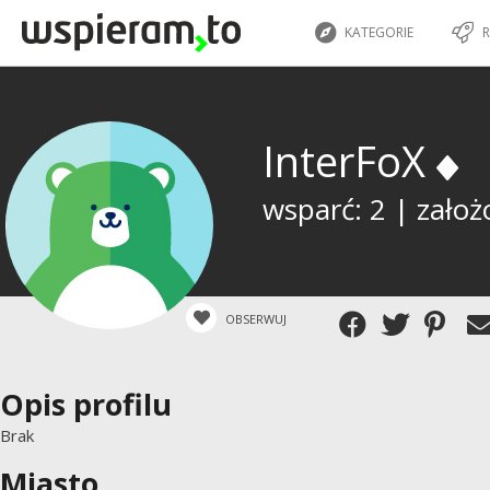
KATEGORIE
R
InterFoX
wsparć: 2 | założ
OBSERWUJ
Opis profilu
Brak
Miasto