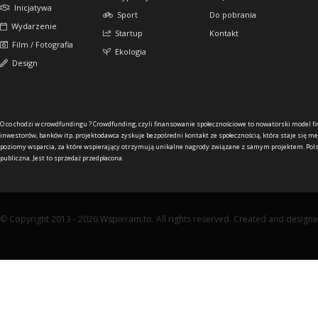
Inicjatywa
Sport
Do pobrania
Wydarzenie
Startup
Kontakt
Film / Fotografia
Ekologia
Design
O co chodzi w crowdfundingu ?
Crowdfunding, czyli finansowanie społecznościowe to nowatorski model f
inwestorów, banków itp. projektodawca zyskuje bezpośredni kontakt ze społecznością, która staje się me
poziomy wsparcia, za które wspierający otrzymują unikalne nagrody związane z samym projektem. Pols
publiczna. Jest to sprzedaż przedpłacona.
© Copyright 2013 - 2026 Wspieram.to. All rights reserved. Created and design