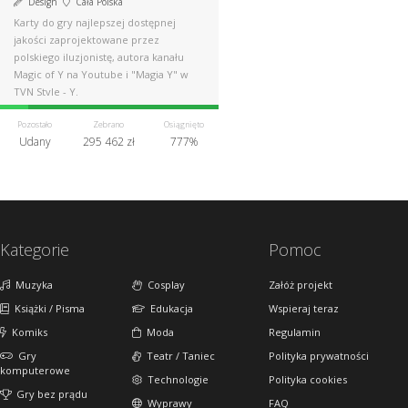
Design
Cała Polska
Karty do gry najlepszej dostępnej
jakości zaprojektowane przez
polskiego iluzjonistę, autora kanału
Magic of Y na Youtube i "Magia Y" w
TVN Style - Y.
Pozostało
Zebrano
Osiągnięto
Udany
295 462 zł
777%
Kategorie
Pomoc
Muzyka
Cosplay
Załóż projekt
Książki / Pisma
Edukacja
Wspieraj teraz
Komiks
Moda
Regulamin
Gry
Teatr / Taniec
Polityka prywatności
komputerowe
Technologie
Polityka cookies
Gry bez prądu
Wyprawy
FAQ