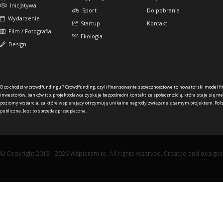
Inicjatywa
Sport
Do pobrania
Wydarzenie
Startup
Kontakt
Film / Fotografia
Ekologia
Design
O co chodzi w crowdfundingu ?
Crowdfunding, czyli finansowanie społecznościowe to nowatorski model f
inwestorów, banków itp. projektodawca zyskuje bezpośredni kontakt ze społecznością, która staje się me
poziomy wsparcia, za które wspierający otrzymują unikalne nagrody związane z samym projektem. Pols
publiczna. Jest to sprzedaż przedpłacona.
© Copyright 2013 - 2026 Wspieram.to. All rights reserved. Created and design