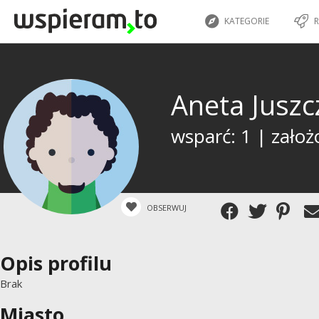
KATEGORIE
R
Aneta Jusz
wsparć: 1 | założ
OBSERWUJ
Opis profilu
Brak
Miasto