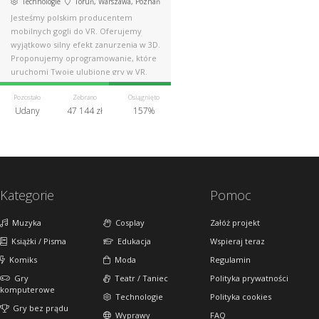
Technologie
Toruń, Warszawa, Poznań
Jesteśmy polskim producentem
mobilnych gogli do VR. Oferujemy
wyjątkowo silny efekt zanurzenia w 3D.
Proponujemy oprogramowanie, które
uruchomi Twoje ulubione gry w VR.
Pozostało
Zebrano
Osiągnięto
Udany
47 144 zł
157%
Kategorie
Pomoc
Muzyka
Cosplay
Załóż projekt
Książki / Pisma
Edukacja
Wspieraj teraz
Komiks
Moda
Regulamin
Gry
Teatr / Taniec
Polityka prywatności
komputerowe
Technologie
Polityka cookies
Gry bez prądu
Wyprawy
FAQ