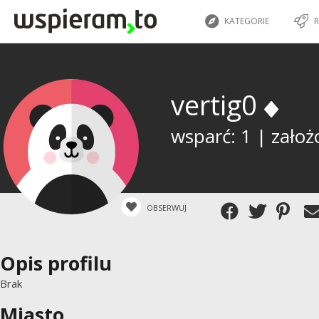
KATEGORIE
R
vertig0
wsparć: 1 | założ
OBSERWUJ
Opis profilu
Brak
Miasto