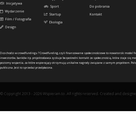
Inicjatywa
Sport
Do pobrania
Wydarzenie
Startup
Kontakt
Film / Fotografia
Ekologia
Design
O co chodzi w crowdfundingu ?
Crowdfunding, czyli finansowanie społecznościowe to nowatorski model f
inwestorów, banków itp. projektodawca zyskuje bezpośredni kontakt ze społecznością, która staje się me
poziomy wsparcia, za które wspierający otrzymują unikalne nagrody związane z samym projektem. Pols
publiczna. Jest to sprzedaż przedpłacona.
© Copyright 2013 - 2026 Wspieram.to. All rights reserved. Created and design