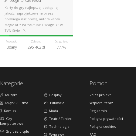
Design
Cała Polska
Karty do gry najlepszej dostępnej
jakości zaprojektowane przez
polskiego iluzjonistę, autora kanału
Magic of Y na Youtube i "Magia Y" w
TVN Style - Y.
Pozostało
Zebrano
Osiągnięto
Udany
295 462 zł
777%
Kategorie
Pomoc
Muzyka
Cosplay
Załóż projekt
Książki / Pisma
Edukacja
Wspieraj teraz
Komiks
Moda
Regulamin
Gry
Teatr / Taniec
Polityka prywatności
komputerowe
Technologie
Polityka cookies
Gry bez prądu
Wyprawy
FAQ