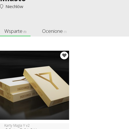
Niechlów
Wsparte
Ocenione
(1)
(1)
Karty Magia Y v2