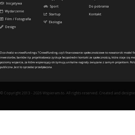
Inicjatywa
Sport
Do pobrania
Wydarzenie
Startup
Kontakt
Film / Fotografia
Ekologia
Design
O co chodzi w crowdfundingu ?
Crowdfunding, czyli finansowanie społecznościowe to nowatorski model f
inwestorów, banków itp. projektodawca zyskuje bezpośredni kontakt ze społecznością, która staje się me
poziomy wsparcia, za które wspierający otrzymują unikalne nagrody związane z samym projektem. Pols
publiczna. Jest to sprzedaż przedpłacona.
© Copyright 2013 - 2026 Wspieram.to. All rights reserved. Created and design