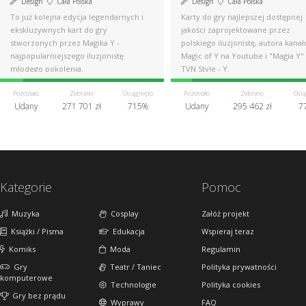
Design
Cała Polska
Design
Cała Polska
To już kolejna edycja legendarnych i
Karty do gry najlepszej dostępnej
ekskluzywnych kart do gry
jakości zaprojektowane przez
stworzonych przez Magika Y -
polskiego iluzjonistę, autora kanał
najpopularniejszego iluzjonistę
Magic of Y na Youtube i "Magia Y"
młodego pokolenia.
TVN Style - Y.
Pozostało
Zebrano
Osiągnięto
Pozostało
Zebrano
Osią
Udany
271 701 zł
715%
Udany
295 462 zł
7
Kategorie
Pomoc
Muzyka
Cosplay
Załóż projekt
Książki / Pisma
Edukacja
Wspieraj teraz
Komiks
Moda
Regulamin
Gry
Teatr / Taniec
Polityka prywatności
komputerowe
Technologie
Polityka cookies
Gry bez prądu
Wyprawy
FAQ