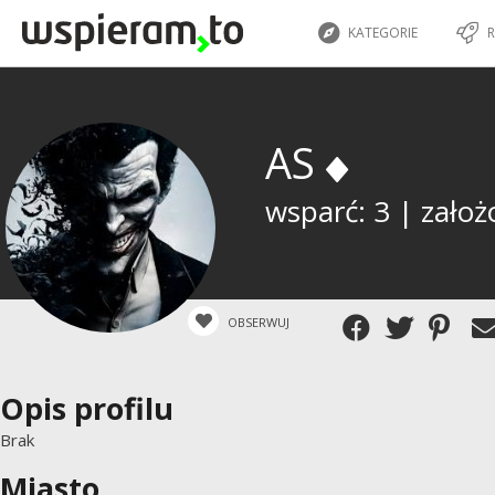
KATEGORIE
R
AS
wsparć: 3 | założ
OBSERWUJ
Opis profilu
Brak
Miasto