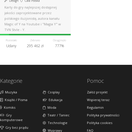
Design
Cała Polska
Karty do gry najlepszej dostępnej
jakości zaprojektowane przez
polskiego iluzjonistę, autora kanału
Magic of Y na Youtube i "Magia Y" w
TVN Style - Y.
Pozostało
Zebrano
Osiągnięto
Udany
295 462 zł
777%
Kategorie
Pomoc
Muzyka
Cosplay
Załóż projekt
Książki / Pisma
Edukacja
Wspieraj teraz
Komiks
Moda
Regulamin
Gry
Teatr / Taniec
Polityka prywatności
komputerowe
Technologie
Polityka cookies
Gry bez prądu
Wyprawy
FAQ