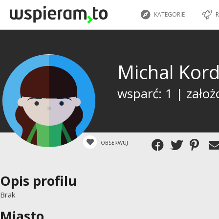
KATEGORIE
R
Michal Kor
wsparć: 1 | założ
OBSERWUJ
Opis profilu
Brak
Miasto