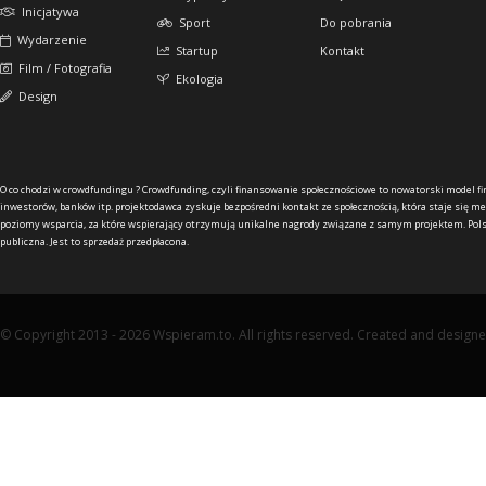
Inicjatywa
Sport
Do pobrania
Wydarzenie
Startup
Kontakt
Film / Fotografia
Ekologia
Design
O co chodzi w crowdfundingu ?
Crowdfunding, czyli finansowanie społecznościowe to nowatorski model f
inwestorów, banków itp. projektodawca zyskuje bezpośredni kontakt ze społecznością, która staje się me
poziomy wsparcia, za które wspierający otrzymują unikalne nagrody związane z samym projektem. Pols
publiczna. Jest to sprzedaż przedpłacona.
© Copyright 2013 - 2026 Wspieram.to. All rights reserved. Created and design