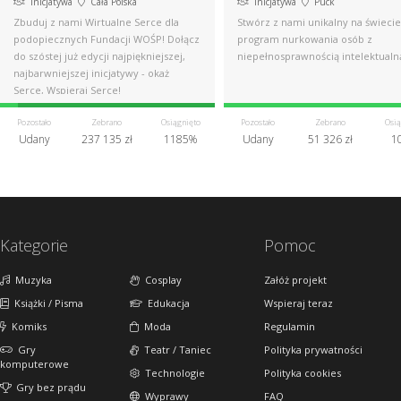
Inicjatywa
Cała Polska
Inicjatywa
Puck
Zbuduj z nami Wirtualne Serce dla
Stwórz z nami unikalny na świecie
podopiecznych Fundacji WOŚP! Dołącz
program nurkowania osób z
do szóstej już edycji najpiękniejszej,
niepełnosprawnością intelektualn
najbarwniejszej inicjatywy - okaż
Serce, Wspieraj Serce!
Pozostało
Zebrano
Osiągnięto
Pozostało
Zebrano
Osią
Udany
237 135 zł
1185%
Udany
51 326 zł
1
Kategorie
Pomoc
Muzyka
Cosplay
Załóż projekt
Książki / Pisma
Edukacja
Wspieraj teraz
Komiks
Moda
Regulamin
Gry
Teatr / Taniec
Polityka prywatności
komputerowe
Technologie
Polityka cookies
Gry bez prądu
Wyprawy
FAQ