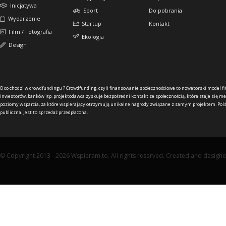
Inicjatywa
Sport
Do pobrania
Wydarzenie
Startup
Kontakt
Film / Fotografia
Ekologia
Design
O co chodzi w crowdfundingu ?
Crowdfunding, czyli finansowanie społecznościowe to nowatorski model f
inwestorów, banków itp. projektodawca zyskuje bezpośredni kontakt ze społecznością, która staje się me
poziomy wsparcia, za które wspierający otrzymują unikalne nagrody związane z samym projektem. Pols
publiczna. Jest to sprzedaż przedpłacona.
© Copyright 2013 - 2026 Wspieram.to. All rights reserved. Created and design