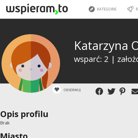
KATEGORIE
R
Katarzyna 
wsparć: 2 | założ
OBSERWUJ
Opis profilu
Brak
Miasto