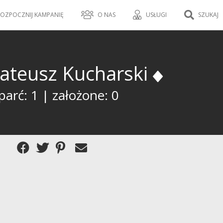
OZPOCZNIJ KAMPANIĘ
O NAS
USŁUGI
SZUKAJ
ateusz Kucharski
arć: 1 | założone: 0