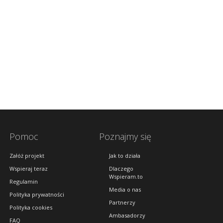
Pomoc
Poznajmy się
Załóż projekt
Jak to działa
Wspieraj teraz
Dlaczego
Wspieram.to
Regulamin
Media o nas
Polityka prywatności
Partnerzy
Polityka cookies
Ambasadorzy
FAQ