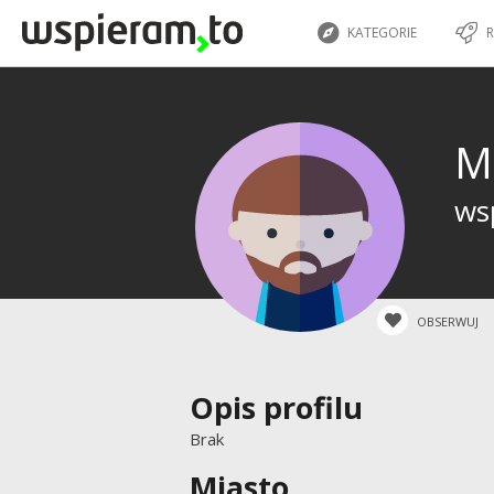
KATEGORIE
R
M
wsp
OBSERWUJ
Opis profilu
Brak
Miasto