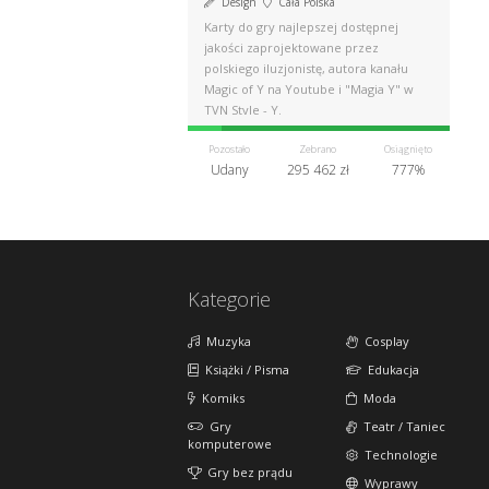
Design
Cała Polska
Karty do gry najlepszej dostępnej
jakości zaprojektowane przez
polskiego iluzjonistę, autora kanału
Magic of Y na Youtube i "Magia Y" w
TVN Style - Y.
Pozostało
Zebrano
Osiągnięto
Udany
295 462 zł
777%
Kategorie
Muzyka
Cosplay
Książki / Pisma
Edukacja
Komiks
Moda
Gry
Teatr / Taniec
komputerowe
Technologie
Gry bez prądu
Wyprawy