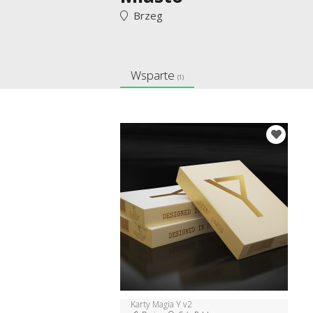
Brzeg
Wsparte
(1)
Karty Magia Y v2