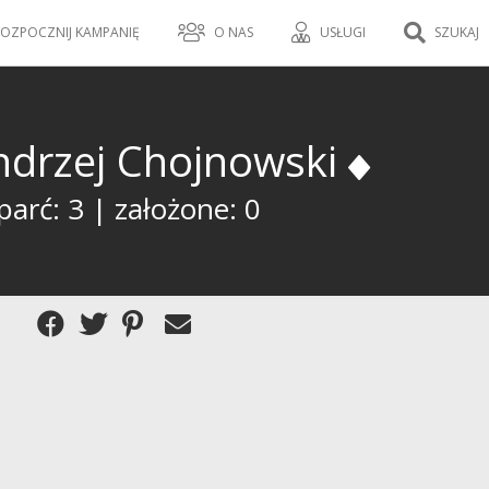
OZPOCZNIJ KAMPANIĘ
O NAS
USŁUGI
SZUKAJ
ndrzej Chojnowski
arć: 3 | założone: 0