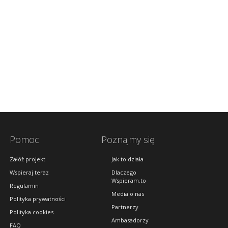
Pomoc
Poznajmy się
Załóż projekt
Jak to działa
Wspieraj teraz
Dlaczego
Wspieram.to
Regulamin
Media o nas
Polityka prywatności
Partnerzy
Polityka cookies
Ambasadorzy
FAQ