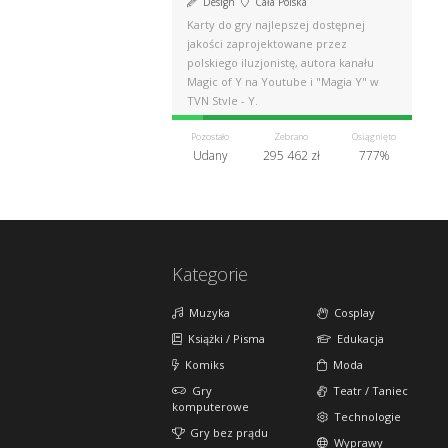
Design
Cała Polska
Karty do gry najlepszej dostępnej
jakości zaprojektowane przez
polskiego iluzjonistę, autora kanału
Magic of Y na Youtube i "Magia Y" w
TVN Style - Y.
Pozostało
Zebrano
Osiągnięto
Udany
295 462 zł
777%
Kategorie
Muzyka
Cosplay
Książki / Pisma
Edukacja
Komiks
Moda
Gry
Teatr / Taniec
komputerowe
Technologie
Gry bez prądu
Wyprawy