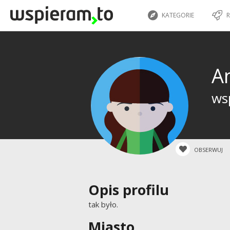
KATEGORIE
R
A
wsp
OBSERWUJ
Opis profilu
tak było.
Miasto