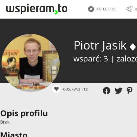
KATEGORIE
R
Piotr Jasik
wsparć: 3 | założ
OBSERWUJ
(12)
Opis profilu
Brak
Miasto