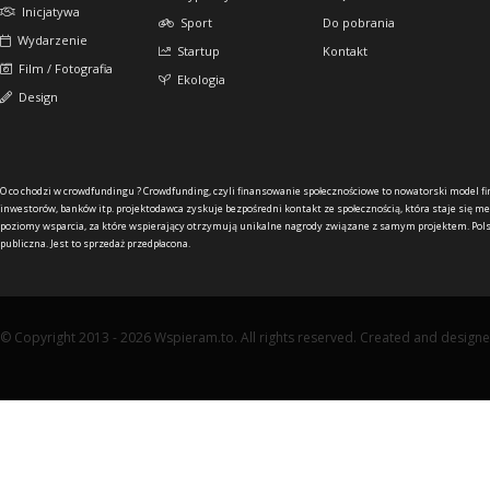
Inicjatywa
Sport
Do pobrania
Wydarzenie
Startup
Kontakt
Film / Fotografia
Ekologia
Design
O co chodzi w crowdfundingu ?
Crowdfunding, czyli finansowanie społecznościowe to nowatorski model f
inwestorów, banków itp. projektodawca zyskuje bezpośredni kontakt ze społecznością, która staje się me
poziomy wsparcia, za które wspierający otrzymują unikalne nagrody związane z samym projektem. Pols
publiczna. Jest to sprzedaż przedpłacona.
© Copyright 2013 - 2026 Wspieram.to. All rights reserved. Created and design