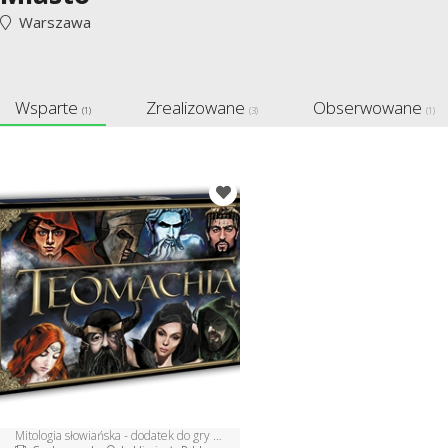
Warszawa
Wsparte
Zrealizowane
Obserwowane
(1)
(3)
(1)
Mitologia słowiańska - dodatek do gry Teomachia