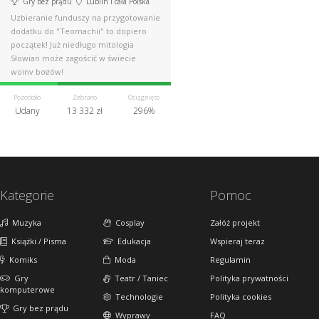
Gry bez prądu
Lublin i cała Polska
Uzbieranie funduszy na przygotowanie
dodatku do "Teomachii" to dopiero
początek! Już niedługo mitologia
Słowian może zagościć w świecie
wojny bogów!
Pozostało
Zebrano
Osiągnięto
Udany
13 332 zł
296%
Kategorie
Pomoc
Muzyka
Cosplay
Załóż projekt
Książki / Pisma
Edukacja
Wspieraj teraz
Komiks
Moda
Regulamin
Gry
Teatr / Taniec
Polityka prywatności
komputerowe
Technologie
Polityka cookies
Gry bez prądu
Wyprawy
FAQ