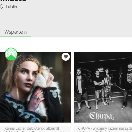
Lublin
Wsparte
(4)
Joanna Lacher debiutancki album!!!