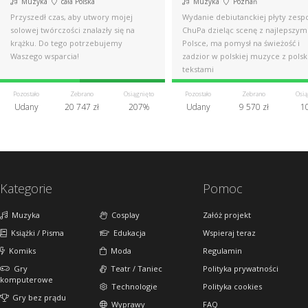
Muzyka
cała Polska
Muzyka
Poznań
Przyszedł czas, aby utwory mojej
Wydanie debiutanckiej płyty zespo
solowej twórczości znalazły się na
ChuPa dzieląc scenę z najlepszym
krążku. Do tego potrzebujemy
Polsce, ma pomysł na świeżość i
Waszego wsparcia!
zadzior w polskiej muzyce z polsk
tekstami
Pozostało
Zebrano
Osiągnięto
Pozostało
Zebrano
Osią
Udany
20 747 zł
207%
Udany
9 570 zł
1
Kategorie
Pomoc
Muzyka
Cosplay
Załóż projekt
Książki / Pisma
Edukacja
Wspieraj teraz
Komiks
Moda
Regulamin
Gry
Teatr / Taniec
Polityka prywatności
komputerowe
Technologie
Polityka cookies
Gry bez prądu
Wyprawy
FAQ