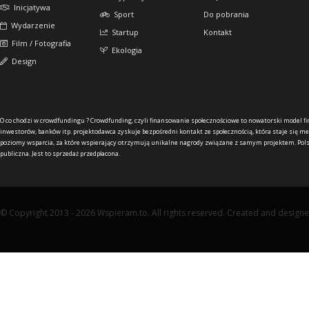
Inicjatywa
Sport
Do pobrania
Wydarzenie
Startup
Kontakt
Film / Fotografia
Ekologia
Design
O co chodzi w crowdfundingu ?
Crowdfunding, czyli finansowanie społecznościowe to nowatorski model f
inwestorów, banków itp. projektodawca zyskuje bezpośredni kontakt ze społecznością, która staje się me
poziomy wsparcia, za które wspierający otrzymują unikalne nagrody związane z samym projektem. Pols
publiczna. Jest to sprzedaż przedpłacona.
© Copyright 2013 - 2026 Wspieram.to. All rights reserved. Created and design