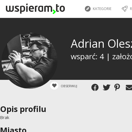
KATEGORIE
R
Adrian Ole
wsparć: 4 | założ
OBSERWUJ
Opis profilu
Brak
Miasto